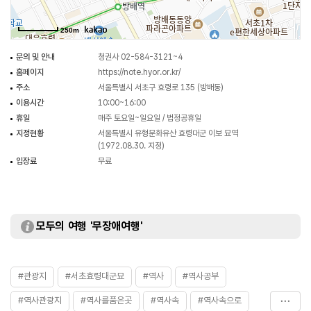
250m
문의 및 안내
청권사 02-584-3121~4
홈페이지
https://note.hyor.or.kr/
주소
서울특별시 서초구 효령로 135 (방배동)
이용시간
10:00~16:00
휴일
매주 토요일~일요일 / 법정공휴일
지정현황
서울특별시 유형문화유산 효령대군 이보 묘역
(1972.08.30. 지정)
입장료
무료
모두의 여행 '무장애여행'
#관광지
#서초효령대군묘
#역사
#역사공부
#역사관광지
#역사를품은곳
#역사속
#역사속으로