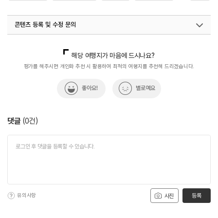
#역사여행
#역사유적
#역사유적지
#역사탐방
콘텐츠 등록 및 수정 문의
#역사탐험
#청권사
#효령대군묘
국내디지털마케팅팀
033-813-3500
해당 여행지가 마음에 드시나요?
평가를 해주시면 개인화 추천 시 활용하여 최적의 여행지를 추천해 드리겠습니다.
좋아요!
별로예요
댓글
(
0
건)
유의사항
등록
사진