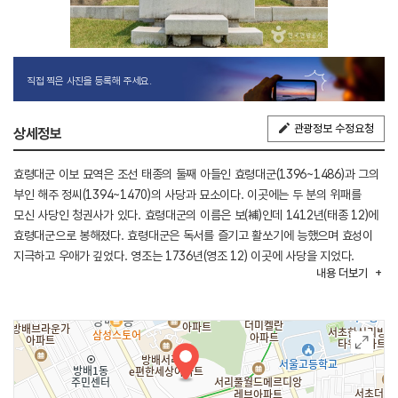
직접 찍은 사진을 등록해 주세요.
관광정보 수정요청
상세정보
효령대군 이보 묘역은 조선 태종의 둘째 아들인 효령대군(1396~1486)과 그의
부인 해주 정씨(1394~1470)의 사당과 묘소이다. 이곳에는 두 분의 위패를
모신 사당인 청권사가 있다. 효령대군의 이름은 보(補)인데 1412년(태종 12)에
효령대군으로 봉해졌다. 효령대군은 독서를 즐기고 활쏘기에 능했으며 효성이
지극하고 우애가 깊었다. 영조는 1736년(영조 12) 이곳에 사당을 지었다.
내용
더보기
그리고 정조는 1789년(정조 13)에 청권사라는 편액을 내렸다. 이 사당은
1972년 유형문화유산으로 지정된 후 1980년에 대대적으로 고쳤으나
1984~1986년에 문화유산보호구역 정비공사가 진행되며 묘역을 새로 정비할
때 옛 모습이 일부가 사라지고 말았다.
이 묘역에는 신도비, 구 묘표 2기, 장명등, 문인석 2쌍이 남아 있어 조선 초기
대군 묘역의 규모와 형식을 보여주는 좋은 자료다.