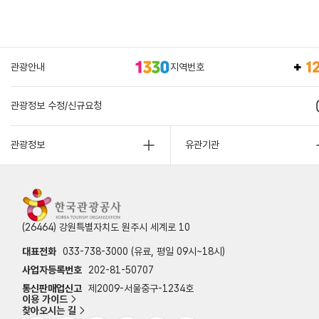
관광안내
지역번호
관광정보 수정/신규요청
관광정보
유관기관
(26464) 강원특별자치도 원주시 세계로 10
대표전화
033-738-3000 (유료, 평일 09시~18시)
사업자등록번호
202-81-50707
통신판매업신고
제2009-서울중구-1234호
이용 가이드
찾아오시는 길