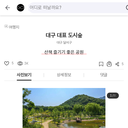
여행지
대구 대표 도시숲
대구 달서구
산책 즐기기 좋은 공원
5
3K
5
사진보기
상세정보
댓글
1
/
8