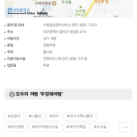
250m
문의 및 안내
두류공원관리사무소 053-803-7470
주소
대구광역시 달서구 성당동 474
이용시간
상시 개방
휴일
연중무휴
주차
불가능
이용가능시설
전망데크 / 파고라 / 운동 기구 등
입장료
무료
모두의 여행 '무장애여행'
#관광지
#나들이
#대구
#대구가족나들이
#대구공원
#대구대표도시숲
#대구산책길
#도시숲