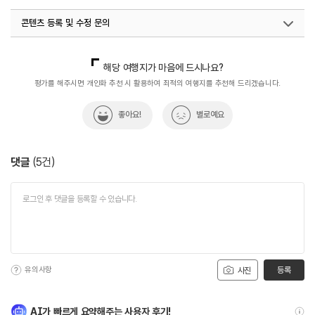
#두류공원
#산책길
콘텐츠 등록 및 수정 문의
국내디지털마케팅팀
033-813-3500
해당 여행지가 마음에 드시나요?
평가를 해주시면 개인화 추천 시 활용하여 최적의 여행지를 추천해 드리겠습니다.
좋아요!
별로예요
댓글
(
5
건)
유의사항
등록
사진
AI가 빠르게 요약해주는 사용자 후기!