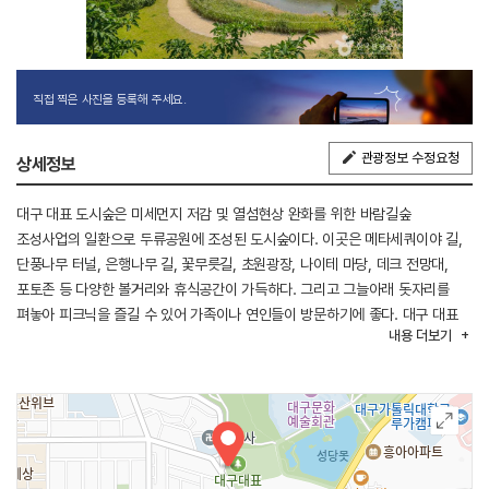
직접 찍은 사진을 등록해 주세요.
관광정보 수정요청
상세정보
대구 대표 도시숲은 미세먼지 저감 및 열섬현상 완화를 위한 바람길숲
조성사업의 일환으로 두류공원에 조성된 도시숲이다. 이곳은 메타세쿼이야 길,
단풍나무 터널, 은행나무 길, 꽃무릇길, 초원광장, 나이테 마당, 데크 전망대,
포토존 등 다양한 볼거리와 휴식공간이 가득하다. 그리고 그늘아래 돗자리를
펴놓아 피크닉을 즐길 수 있어 가족이나 연인들이 방문하기에 좋다. 대구 대표
내용
더보기
도시숲은 산책길 조성이 잘 되어 있으며 산책길 중간에는 쉼터와 운동기구가
설치되어 있어 체력단련하기에도 좋다. 공원 바로 근처에는 성당못과
대구문화예술회관, 이월드 등이 있어 연계관광코스로 많은 사람들이 찾는
곳이기도 하다.