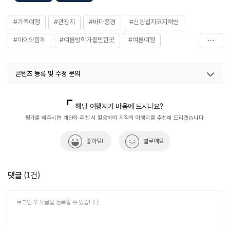
#가족여행
#관광지
#바다풍경
#신양섭지코지해변
#아이와함께
#여름방학가볼만한곳
#여름여행
#여름휴가
#연인과함께
#자연
콘텐츠 등록 및 수정 문의
#제주서귀포해수욕장
#제주여행
#친구와함께
#피서여행
국내디지털마케팅팀
033-813-3500
열린관광콘텐츠팀(열린관광-모두의여행)
033-738-3425
해당 여행지가 마음에 드시나요?
평가를 해주시면 개인화 추천 시 활용하여 최적의 여행지를 추천해 드리겠습니다.
좋아요!
별로예요
댓글
(
1
건)