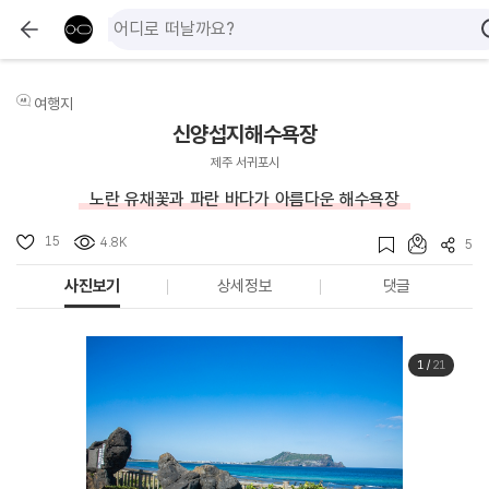
여행지
신양섭지해수욕장
제주 서귀포시
노란 유채꽃과 파란 바다가 아름다운 해수욕장
15
4.8K
5
사진보기
상세정보
댓글
1
/
21