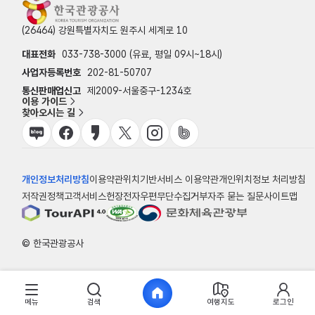
(26464) 강원특별자치도 원주시 세계로 10
대표전화
033-738-3000 (유료, 평일 09시~18시)
사업자등록번호
202-81-50707
통신판매업신고
제2009-서울중구-1234호
이용 가이드
찾아오시는 길
개인정보처리방침
이용약관
위치기반서비스 이용약관
개인위치정보 처리방침
저작권정책
고객서비스헌장
전자우편무단수집거부
자주 묻는 질문
사이트맵
© 한국관광공사
메뉴
검색
여행지도
로그인