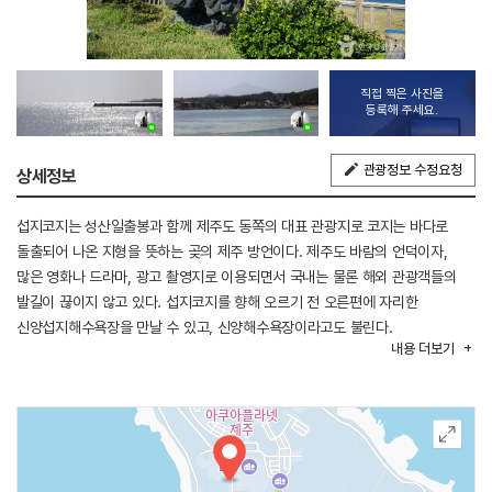
직접 찍은 사진을
등록해 주세요.
관광정보 수정요청
상세정보
섭지코지는 성산일출봉과 함께 제주도 동쪽의 대표 관광지로 코지는 바다로
돌출되어 나온 지형을 뜻하는 곶의 제주 방언이다. 제주도 바람의 언덕이자,
많은 영화나 드라마, 광고 촬영지로 이용되면서 국내는 물론 해외 관광객들의
발길이 끊이지 않고 있다. 섭지코지를 향해 오르기 전 오른편에 자리한
신양섭지해수욕장을 만날 수 있고, 신양해수욕장이라고도 불린다.
내용
더보기
신양섭지해수욕장은 섭지코지 곶부리 안쪽에 자리해 때묻지 않은 자연의
아름다움을 그대로 간직하고 있다. 둥그런 초승달 같은 반원형의 이 해수욕장은
파도가 잔잔하고 아늑해서 어린이들도 안심하고 해수욕을 즐길 수 있고
백사장은 돌, 자갈이 거의 없는 대신에 가늘고 고운 연갈색의 모래가 깔려 있다.
마을과 떨어져 있어서 한가롭고 조용한 분위기를 즐기고픈 사람들에게 권할만한
피서지이다. 해수욕장 반대쪽에서는 바다와 성산일출봉, 유채꽃이 조화를 이룬