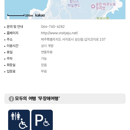
아름다운 풍경도 감상할 수도 있다. 또한 국제윈드서핑대회가 개최됐던 곳으로
윈드서핑을 즐기는 이들에게 사랑받는 곳이며, 주변 관광지로 섭지코지,
250m
아쿠아플라넷, 성산일출봉, 온평리 혼인지 등이 있다.
문의 및 안내
064-760-4282
홈페이지
http://www.visitjeju.net/
주소
제주특별자치도 서귀포시 성산읍 섭지코지로 107
이용시간
상시 개방
휴일
연중무휴
주차
가능
화장실
있음
입장료
무료
모두의 여행 '무장애여행'