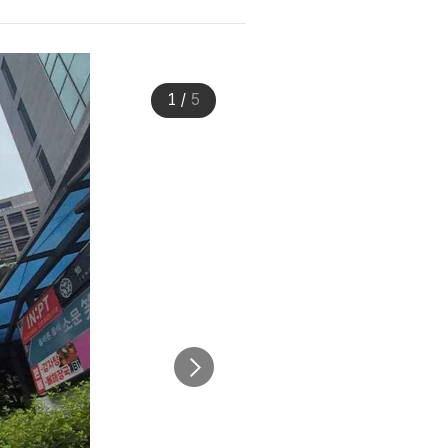
1
/
5