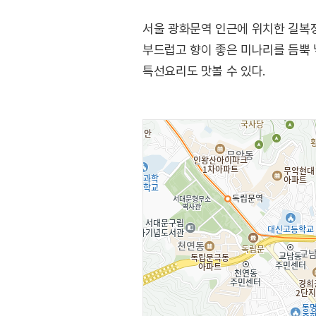
서울 광화문역 인근에 위치한 길복정
부드럽고 향이 좋은 미나리를 듬뿍 
특선요리도 맛볼 수 있다.