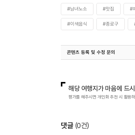
#남녀노소
#맛집
#
#이색음식
#종로구
콘텐츠 등록 및 수정 문의
국내디지털마케팅팀
033-813-3
해당 여행지가 마음에 드
평가를 해주시면 개인화 추천 시 활용
댓글
(
0
건)