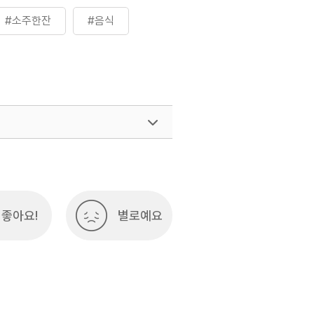
#소주한잔
#음식
좋아요!
별로예요