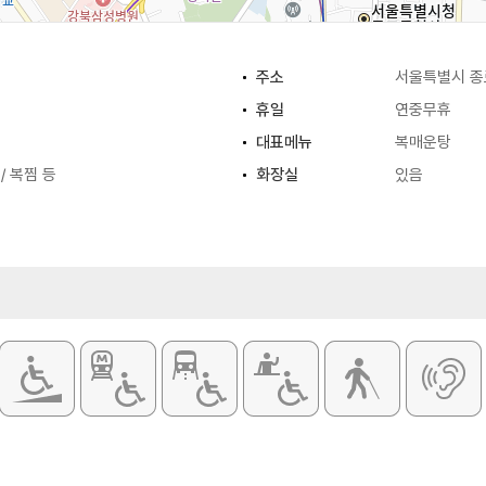
주소
서울특별시 종
휴일
연중무휴
대표메뉴
복매운탕
/ 복찜 등
화장실
있음