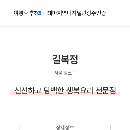
여행
추천
테마
지역
디지털
관광주민증
길복정
서울 종로구
신선하고 담백한 생복요리 전문점
상세정보