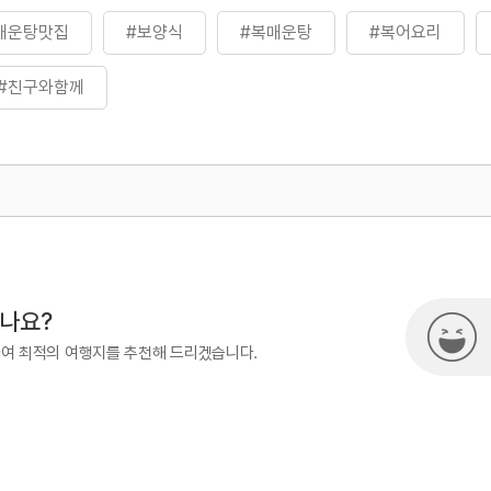
매운탕맛집
#보양식
#복매운탕
#복어요리
#친구와함께
500
시나요?
하여 최적의 여행지를 추천해 드리겠습니다.