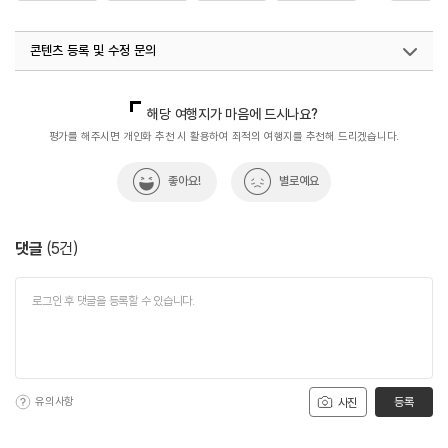
#자연풍경
#자연환경
#힐링여행
콘텐츠 등록 및 수정 문의
국내디지털마케팅팀
033-813-3500
해당 여행지가 마음에 드시나요?
평가를 해주시면 개인화 추천 시 활용하여 최적의 여행지를 추천해 드리겠습니다.
좋아요!
별로예요
댓글
(
5
건)
유의사항
등록
사진