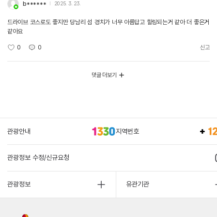
b******
2025. 3. 23.
드라이브 코스로도 좋지만 당남리 섬 경치가 너무 아름답고 힐링되는거 같아 더 좋은거
같아요
0
0
신고
댓글 더보기
관광안내
지역번호
관광정보 수정/신규요청
관광정보
유관기관