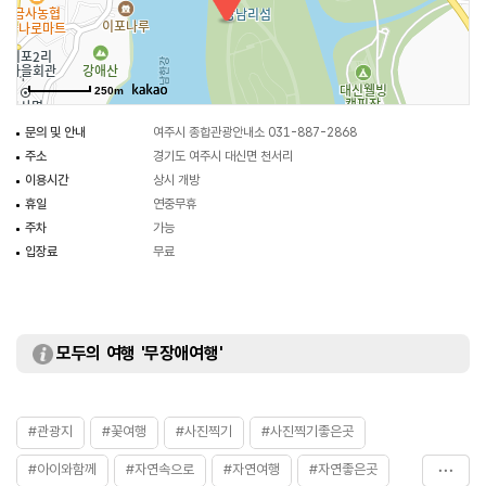
250m
문의 및 안내
여주시 종합관광안내소 031-887-2868
주소
경기도 여주시 대신면 천서리
이용시간
상시 개방
휴일
연중무휴
주차
가능
입장료
무료
모두의 여행 '무장애여행'
#관광지
#꽃여행
#사진찍기
#사진찍기좋은곳
#아이와함께
#자연속으로
#자연여행
#자연좋은곳