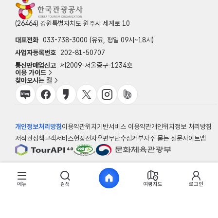
(26464) 강원특별자치도 원주시 세계로 10
대표전화
033-738-3000 (유료, 평일 09시~18시)
사업자등록번호
202-81-50707
통신판매업신고
제2009-서울중구-1234호
이용 가이드
찾아오시는 길
개인정보처리방침
이용약관
위치기반서비스 이용약관
개인위치정보 처리방침
저작권정책
고객서비스헌장
전자우편무단수집거부
자주 묻는 질문
사이트맵
© 한국관광공사
메뉴
검색
여행지도
로그인