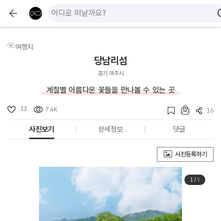
여행지
당남리섬
경기 여주시
계절별 아름다운 꽃들을 만나볼 수 있는 곳
33
7.4K
16
사진보기
상세정보
댓글
사진등록하기
1
/
5