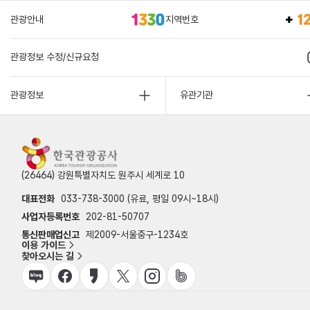
관광안내
지역번호
관광정보 수정/신규요청
관광정보
유관기관
(26464) 강원특별자치도 원주시 세계로 10
대표전화
033-738-3000 (유료, 평일 09시~18시)
사업자등록번호
202-81-50707
통신판매업신고
제2009-서울중구-1234호
이용 가이드
찾아오시는 길