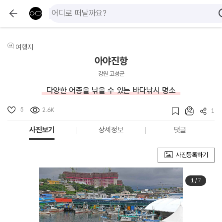
여행지
아야진항
강원 고성군
다양한 어종을 낚을 수 있는 바다낚시 명소
5
2.6K
1
사진보기
상세정보
댓글
사진등록하기
1
/
7