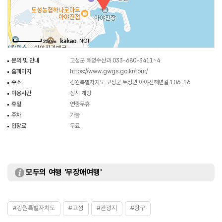
, NGII
250m
문의 및 안내
고성군 해양수산과 033-680-3411~4
홈페이지
https://www.gwgs.go.kr/tour/
주소
강원특별자치도 고성군 토성면 아야진해변길 106-16
이용시간
상시 개방
휴일
연중무휴
주차
가능
입장료
무료
모두의 여행 '무장애여행'
#강원특별자치도
#고성
#관광지
#항구