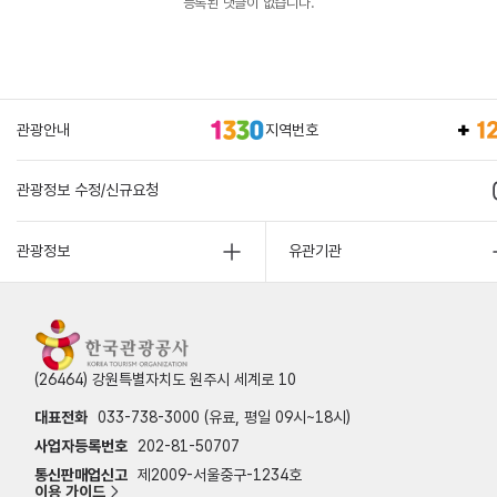
등록된 댓글이 없습니다.
관광안내
지역번호
관광정보 수정/신규요청
관광정보
유관기관
(26464) 강원특별자치도 원주시 세계로 10
대표전화
033-738-3000 (유료, 평일 09시~18시)
사업자등록번호
202-81-50707
통신판매업신고
제2009-서울중구-1234호
이용 가이드