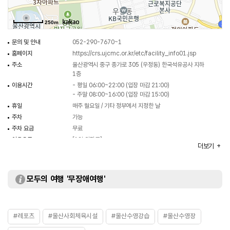
250m
문의 및 안내
052-290-7670~1
홈페이지
https://crs.ujcmc.or.kr/etc/facility_info01.jsp
주소
울산광역시 중구 종가로 305 (우정동) 한국석유공사 지하
1층
이용시간
- 평일 06:00~22:00 (입장 마감 21:00)
- 주말 08:00~16:00 (입장 마감 15:00)
휴일
매주 월요일 / 기타 정부에서 지정한 날
주차
가능
주차 요금
무료
이용요금
[1일 입장료]
더보기
- 성인 5,000원(중구민) / 7,500원(중구민 외)
- 청소년 4,500원(중구민) / 6,750원(중구민 외)
- 어린이 4,000원(중구민) / 6,000원(중구민 외)
※ 이용요금은 변동될 수 있으므로 자세한 사항은 홈페이지
모두의 여행 '무장애여행'
참조
화장실
있음
#레포츠
#울산사회체육시설
#울산수영강습
#울산수영장