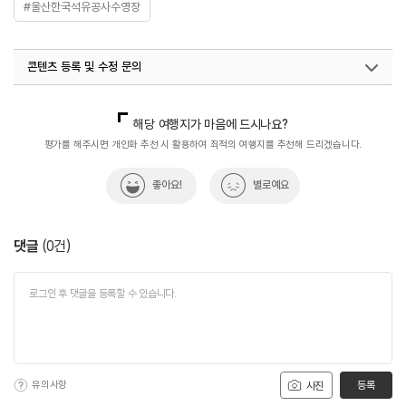
#울산한국석유공사수영장
콘텐츠 등록 및 수정 문의
국내디지털마케팅팀
033-813-3500
해당 여행지가 마음에 드시나요?
평가를 해주시면 개인화 추천 시 활용하여 최적의 여행지를 추천해 드리겠습니다.
좋아요!
별로예요
댓글
(
0
건)
유의사항
등록
사진