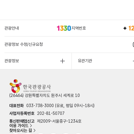
관광안내
지역번호
관광정보 수정/신규요청
관광정보
유관기관
(26464) 강원특별자치도 원주시 세계로 10
대표전화
033-738-3000 (유료, 평일 09시~18시)
사업자등록번호
202-81-50707
통신판매업신고
제2009-서울중구-1234호
이용 가이드
찾아오시는 길