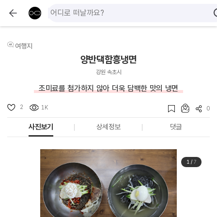
여행지
양반댁함흥냉면
강원 속초시
조미료를 첨가하지 않아 더욱 담백한 맛의 냉면
2
1K
0
사진보기
상세정보
댓글
1
/
7