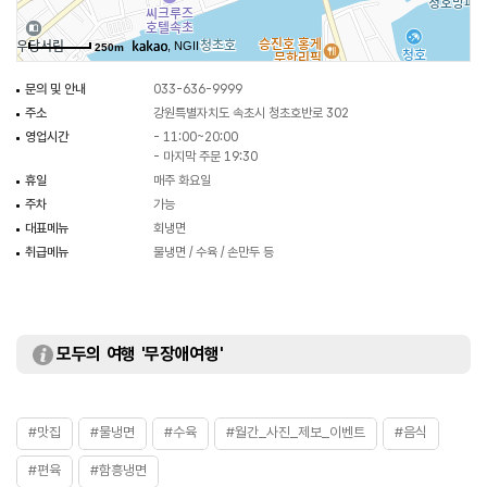
, NGII
250m
문의 및 안내
033-636-9999
주소
강원특별자치도 속초시 청초호반로 302
영업시간
- 11:00~20:00
- 마지막 주문 19:30
휴일
매주 화요일
주차
가능
대표메뉴
회냉면
취급메뉴
물냉면 / 수육 / 손만두 등
모두의 여행 '무장애여행'
#맛집
#물냉면
#수육
#월간_사진_제보_이벤트
#음식
#편육
#함흥냉면