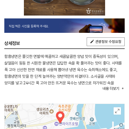
직접 찍은 사진을 등록해 주세요.
관광정보 수정요청
상세정보
함흥냉면은 쫄깃한 면발에 매콤하고 새콤달콤한 양념 맛이 중독성이 있으며,
살얼음이 동동 뜬 시원한 물냉면은 답답한 속을 확 풀어주는 맛이 좋다. 사태를
푹 고아 신선한 천연 재료를 사용해 뽑아낸 냉면 육수는 숙취해소에도 좋고,
함흥냉면의 맛을 한 단계 높여주는 양반댁만의 비결이다. 소사골을 사태와
양지를 넣고 24시간 푹 고아 만든 뜨거운 육수는 냉면으로 차가워진 속을
내용
더보기
다스려 준다.