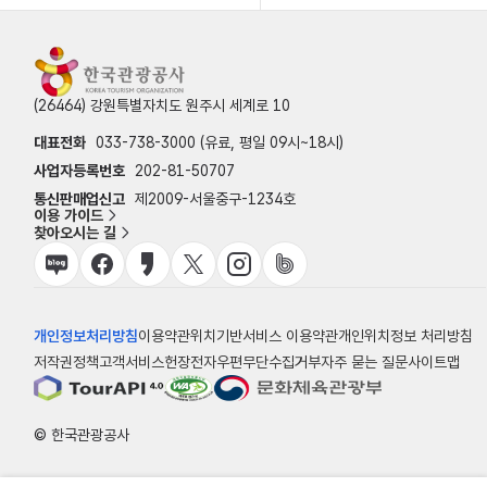
(26464) 강원특별자치도 원주시 세계로 10
대표전화
033-738-3000 (유료, 평일 09시~18시)
사업자등록번호
202-81-50707
통신판매업신고
제2009-서울중구-1234호
이용 가이드
찾아오시는 길
개인정보처리방침
이용약관
위치기반서비스 이용약관
개인위치정보 처리방침
저작권정책
고객서비스헌장
전자우편무단수집거부
자주 묻는 질문
사이트맵
© 한국관광공사