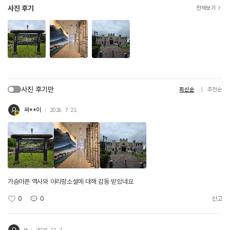
사진 후기
전체보기
사진 후기만
최신순
추천순
싸**이
2026. 7. 21.
가슴아픈 역사와 아리랑소설에 대해 감동 받았네요
0
0
신고