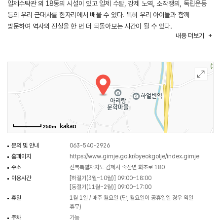
일제수탁관 외 18동의 시설이 있고 일제 수탈, 강제 노역, 소작쟁의, 독립운동
등의 우리 근대사를 한자리에서 배울 수 있다. 특히 우리 아이들과 함께
방문하여 역사의 진실을 한 번 더 되돌아보는 시간이 될 수 있다.
내용
더보기
아리랑문학마을 중앙에 있는 당산나무는 하늘 뜻을 받들어 땅을 내리고 땅의
바람을 받들어 하늘에 올리는 고결한 일을 해낸다고 믿었다고 한다. 그래서
사람들은 마을 전체 위한 일이 있을 때마다 이 당산나무 아래로 모여들었다고
소설 '아리랑'에 쓰여 있다.
250m
문의 및 안내
063-540-2926
홈페이지
https://www.gimje.go.kr/byeokgolje/index.gimje
주소
전북특별자치도 김제시 죽산면 화초로 180
이용시간
[하절기(3월~10월)] 09:00~18:00
[동절기(11월~2월)] 09:00~17:00
휴일
1월 1일 / 매주 월요일 (단, 월요일이 공휴일일 경우 익일
휴무)
주차
가능