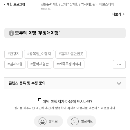
체험 프로그램
전통문화체험 / 근대의상체험 / 역사체험관 라이브스케치
체험 등
더보기
화장실
있음
입장료
무료
모두의 여행 '무장애여행'
#관광지
#광복절_여행지
#김제가볼만한곳
#김제여행
#문학체험관
#민족투쟁의역사
#소설아리랑
#아리랑문학마을
#조정래작가
콘텐츠 등록 및 수정 문의
국내디지털마케팅팀
033-813-3500
해당 여행지가 마음에 드시나요?
평가를 해주시면 개인화 추천 시 활용하여 최적의 여행지를 추천해 드리겠습니다.
좋아요!
별로예요