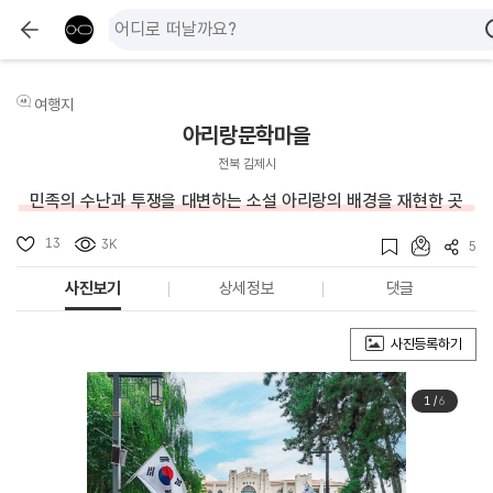
여행지
아리랑문학마을
전북 김제시
민족의 수난과 투쟁을 대변하는 소설 아리랑의 배경을 재현한 곳
13
3K
5
사진보기
상세정보
댓글
사진등록하기
1
/
6