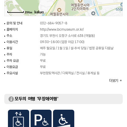
250m
문의 및 안내
032-684-9057~8
홈페이지
http://www.bcmuseum.or.kr/
주소
경기도 부천시 오정구 소사로 638 (여월동)
이용시간
09:30~18:00 (입장 마감 17:00)
휴일
매주 월요일 / 1월 1일 / 설·추석 당일 / 법정 공휴일 다음날
주차
가능
주차 요금
무료
이용요금
무료
주요시설
부천향토역사관 / 다목적실 / 전시실 / 휴게실 등
화장실
있음
더보기
체험프로그램
도자기 만들기 및 물레 체험 / 전시실 연계 교육 체험 등
모두의 여행 '무장애여행'