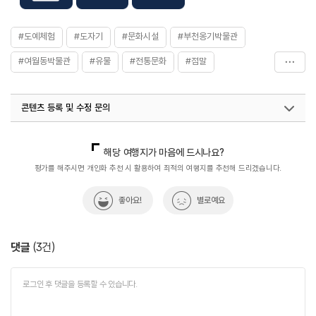
#도예체험
#도자기
#문화시설
#부천옹기박물관
#여월동박물관
#유물
#전통문화
#점말
#향토역사관
콘텐츠 등록 및 수정 문의
국내디지털마케팅팀
033-813-3500
열린관광콘텐츠팀(열린관광-모두의여행)
033-738-3425
해당 여행지가 마음에 드시나요?
평가를 해주시면 개인화 추천 시 활용하여 최적의 여행지를 추천해 드리겠습니다.
좋아요!
별로예요
댓글
(
3
건)