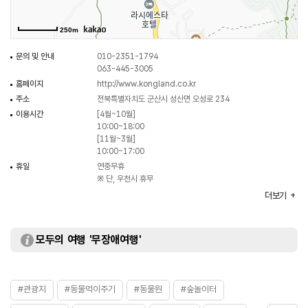
250m
문의 및 안내
010-2351-1794
063-445-3005
홈페이지
http://www.kongland.co.kr
주소
전북특별자치도 군산시 성산면 오성로 234
이용시간
[4월~10월]
10:00~18:00
[11월~3월]
10:00~17:00
휴일
연중무휴
※ 단, 우천시 휴무
주차
가능 (100여대)
더보기
체험 프로그램
원반체험 / 동물먹이주기 / 숲체험공간
체험가능 연령
18개월 이상
모두의 여행 '무장애여행'
화장실
있음
이용가능시설
숲놀이터 / 실내놀이터 / 트리하우스 / 야외조각갤러리 /
동물먹이주기체험장 등
입장료
- 18개월 이상 6,000원
#관광지
#동물먹이주기
#동물원
#숲놀이터
- 보호자 4,000원
- 12~18개월 미만은 보호자포함 6,000원