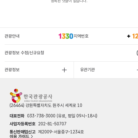
등록된 댓글이 없습니다.
관광안내
지역번호
관광정보 수정/신규요청
관광정보
유관기관
(26464) 강원특별자치도 원주시 세계로 10
대표전화
033-738-3000 (유료, 평일 09시~18시)
사업자등록번호
202-81-50707
통신판매업신고
제2009-서울중구-1234호
이용 가이드