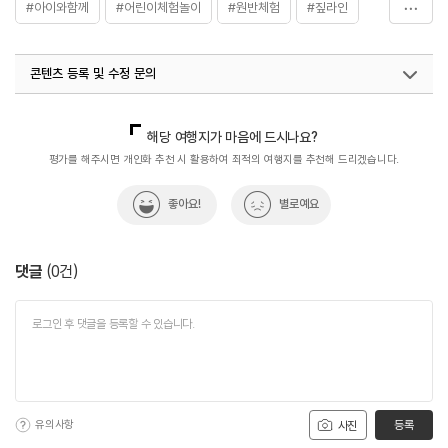
#아이와함께
#어린이체험놀이
#원반체험
#짚라인
- 조부모 3,000원
※ 이용요금은 변동될 수 있으므로 홈페이지 참조 또는 전화
#체험공간
문의 요망
콘텐츠 등록 및 수정 문의
국내디지털마케팅팀
033-813-3500
해당 여행지가 마음에 드시나요?
평가를 해주시면 개인화 추천 시 활용하여 최적의 여행지를 추천해 드리겠습니다.
좋아요!
별로예요
댓글
(
0
건)
유의사항
등록
사진