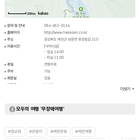
250m
문의 및 안내
054-652-0114
홈페이지
http://www.hakasan.co.kr
주소
경상북도 예천군 보문면 휴양림길 210
이용시간
[숙박시설]
- 입실 14:00
- 퇴실 11:00
휴일
연중무휴
주차
가능
화장실
있음
입장료
[개인]
더보기
- 성인 3,000원
- 소인(청소년 / 어린이) 2,000원
[단체(20인 이상)]
- 성인 2,000원
모두의 여행 '무장애여행'
- 소인(청소년 / 어린이) 1,000원
※ 무료 : 휴양림 객실, 야영장, 방갈로 이용객
시설이용료
[휴양림]
#경상권
#관광지
- 성수기 120,000원~600,000원
#예천관광
#예천여행
- 비수기 주말 100,000원~ 550,000원