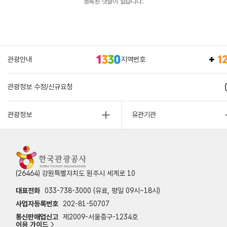
등록된 댓글이 없습니다.
관광안내
지역번호
관광정보 수정/신규요청
관광정보
유관기관
(26464) 강원특별자치도 원주시 세계로 10
대표전화
033-738-3000 (유료, 평일 09시~18시)
사업자등록번호
202-81-50707
통신판매업신고
제2009-서울중구-1234호
이용 가이드