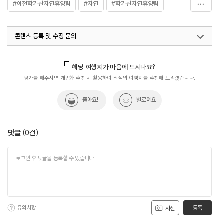
#예천학가산자연휴양림
#자연
#학가산자연휴양림
- 비수기 주중 80,000원~550,000원
[야영장]
#휴양여행
#힐링
- 35,000원
[방갈로]
콘텐츠 등록 및 수정 문의
- 35,000원
※ 성수기 : 매년 7월 1일~8월 31일
국내디지털마케팅팀
033-813-3500
※ 비수기 : 성수기를 제외한 나머지 기간
※ 주말 : 금요일, 토요일, 법정공휴일 전일부터 연휴 마지막
해당 여행지가 마음에 드시나요?
전일
평가를 해주시면 개인화 추천 시 활용하여 최적의 여행지를 추천해 드리겠습니다.
※ 주중 : 성수기와 주말을 제외한 일요일부터 목요일까지
※ 시설이용료는 변동될 수 있으므로 자세한 사항은 홈페이지
좋아요!
별로예요
참조
댓글
(
0
건)
유의사항
등록
사진