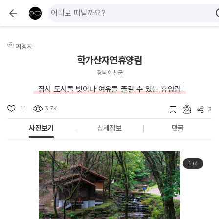
여행지
학가산자연휴양림
경북 예천군
잠시 도시를 벗어나 여유를 즐길 수 있는 휴양림
11
3.7K
3
사진보기
상세정보
댓글
1
/
6