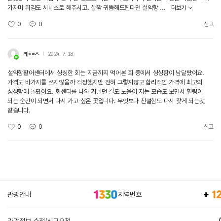
가자미 튀김도 서비스로 해주시고. 살짝 귀뜸해드린다면 설악항 ...
더보기
0
0
신고
레**즈
2024. 7. 18.
설악항활어센터에서 싱싱한 회는 지금까지 먹어본 회 중에서 싱싱함이 남달랐어요.
가격도 바가지를 쓰지않을까 걱정했지만 전혀 그렇지않고 합리적인 가격에 최고의
싱싱함에 놀랐어요. 회센터를 나와 거닐던 길도 노을이 지는 모습도 보면서 힐링이
되는 순간이 되면서 다시 가고 싶은 곳입니다. 무엇보다 친절함도 다시 찾게 되는것
같습니다.
0
0
신고
관광안내
지역번호