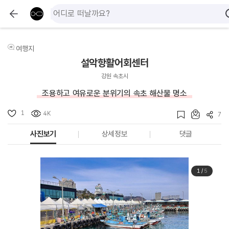
여행지
설악항활어회센터
강원 속초시
조용하고 여유로운 분위기의 속초 해산물 명소
1
4K
7
사진보기
상세정보
댓글
1
/
5