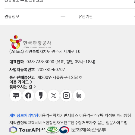
관광정보 수정/신규요청
관광정보
유관기관
(26464) 강원특별자치도 원주시 세계로 10
대표전화
033-738-3000 (유료, 평일 09시~18시)
사업자등록번호
202-81-50707
통신판매업신고
제2009-서울중구-1234호
이용 가이드
찾아오시는 길
개인정보처리방침
이용약관
위치기반서비스 이용약관
개인위치정보 처리방침
저작권정책
고객서비스헌장
전자우편무단수집거부
자주 묻는 질문
사이트맵