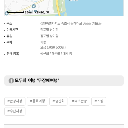
, NGII
250m
주소
강원특별자치도 속초시 동해대로 3666 (대포동)
이용시간
점포별 상이함
휴일
점포별 상이함
주차
가능
요금 (30분 600원)
판매 품목
생선회 / 해산물 / 대게 등
모두의 여행 '무장애여행'
#관광시장
#동해여행
#생선회
#속초관광
#쇼핑
#수산시장