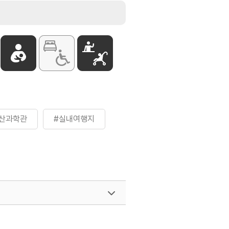
산과학관
#실내여행지
여행)
033-738-3425