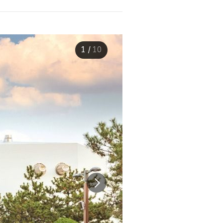
1
/
10