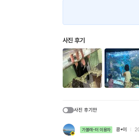
사진 후기
사진 후기만
콩*이
20
가볼래-터 이용자