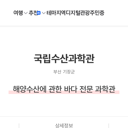
여행
추천
테마
지역
디지털
관광주민증
국립수산과학관
부산 기장군
해양수산에 관한 바다 전문 과학관
상세정보