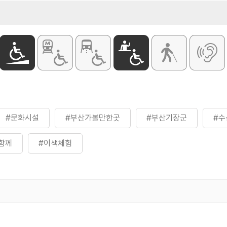
#문화시설
#부산가볼만한곳
#부산기장군
#수
함께
#이색체험
500
열린관광콘텐츠팀(열린관광-모두의