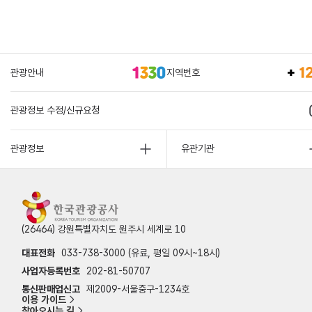
관광안내
지역번호
관광정보 수정/신규요청
관광정보
유관기관
(26464) 강원특별자치도 원주시 세계로 10
대표전화
033-738-3000 (유료, 평일 09시~18시)
사업자등록번호
202-81-50707
통신판매업신고
제2009-서울중구-1234호
이용 가이드
찾아오시는 길