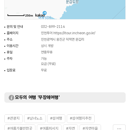
250m
문의 및 안내
032-899-2114
홈페이지
인천투어
https://itour.incheon.go.kr/
주소
인천광역시 옹진군 덕적면 문갑리
이용시간
상시 개방
휴일
연중무휴
주차
가능
요금 (무료)
입장료
무료
모두의 여행 '무장애여행'
#관광지
#남녀노소
#섬여행
#섬여행지추천
#여름가볼만한곳
#여름피서지
#자연
#자연마을