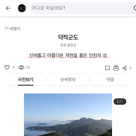
여행지
덕적군도
인천 옹진군
신비롭고 아름다운 자연을 품은 인천의 섬
6
2K
0
사진보기
상세정보
댓글
1
/
7