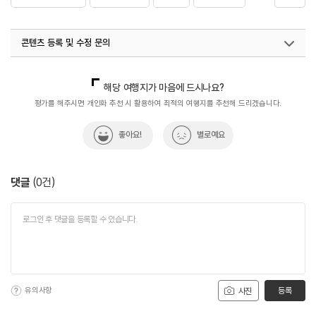
#자연발생
#자연여행
#자연좋은곳
#자연체험
콘텐츠 등록 및 수정 문의
#자연풍경
#자연환경
#친구와함께
#휴식공간
#휴식여행
#휴식하기
#휴식하기좋은곳
국내디지털마케팅팀
033-813-3500
해당 여행지가 마음에 드시나요?
평가를 해주시면 개인화 추천 시 활용하여 최적의 여행지를 추천해 드리겠습니다.
좋아요!
별로예요
댓글
(
0
건)
유의사항
등록
사진