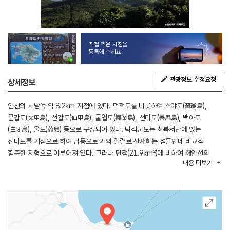
직접 찍은 사진을
등록해 주세요.
관광정보 수정요청
상세정보
인천의 서남쪽 약 8.2㎞ 지점에 있다. 덕적도를 비롯하여 소야도(蘇爺島),
문갑도(文甲島), 선갑도(仙甲島), 굴업도(掘業島), 선미도(善尾島), 백아도
(白牙島), 울도(蔚島) 등으로 구성되어 있다. 덕적군도는 최북서단에 있는
선미도를 기점으로 하여 남동으로 거의 일렬로 산재하는 섬들인데 비교적
험준한 지형으로 이루어져 있다. 그러나 면적(21.9㎢)에 비하여 해안선의
내용
더보기
굴곡이 심하고, 곳곳에 소만입이 발달, 소형 선박의 출입이 가능하다. 연안에는
간석지가 넓게 분포하여 간조시에는 육지가 된다. 기후는 해안 도서 지방이기는
하나 해양의 영향이 크지 않아, 기온의 연교차가 비교적 큰 대륙성기후의 특징이
나타난다. 특히, 겨울철에는 북서계절풍이 강하고 눈이 많이 내리며, 같은
위도의 동해안에 비하면 연평균기온이 2∼3℃ 정도 낮은 편이다.