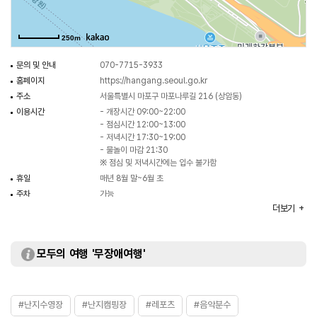
250m
문의 및 안내
070-7715-3933
홈페이지
https://hangang.seoul.go.kr
주소
서울특별시 마포구 마포나루길 216 (상암동)
이용시간
- 개장시간 09:00~22:00
- 점심시간 12:00~13:00
- 저녁시간 17:30~19:00
- 물놀이 마감 21:30
※ 점심 및 저녁시간에는 입수 불가함
휴일
매년 8월 말~6월 초
주차
가능
더보기
주차 요금
유료
이용요금
- 어린이 1,000원
- 청소년 2,000원
- 성인 3,000원
모두의 여행 '무장애여행'
※ 자세한 사항은 홈페이지 참조
화장실
있음
#난지수영장
#난지캠핑장
#레포츠
#음악분수