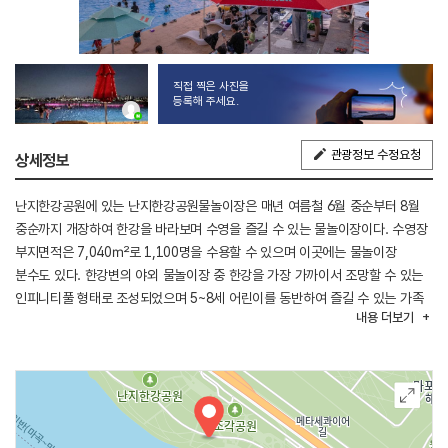
직접 찍은 사진을
등록해 주세요.
관광정보 수정요청
상세정보
난지한강공원에 있는 난지한강공원물놀이장은 매년 여름철 6월 중순부터 8월
중순까지 개장하여 한강을 바라보며 수영을 즐길 수 있는 물놀이장이다. 수영장
부지면적은 7,040㎡로 1,100명을 수용할 수 있으며 이곳에는 물놀이장
분수도 있다. 한강변의 야외 물놀이장 중 한강을 가장 가까이서 조망할 수 있는
인피니티풀 형태로 조성되었으며 5~8세 어린이를 동반하여 즐길 수 있는 가족
내용
더보기
물놀이장이다. 물놀이장 개장 시에만 운영하는 물놀이장 분수는 다양한 음악에
어울리는 연출로 화려하고 생동감 넘치는 쇼를 펼친다.
주위에 난지 캠핑장, MTB 연습장, 익스트림장과 모래놀이터가 있어서 물놀이와
함께 여러 가지 활동을 함께 할 수 있다. 도보 5분 거리에 보행교를 통해
하늘공원과 노을공원이 이어져 있어서 물놀이 후 산책도 가능하다.