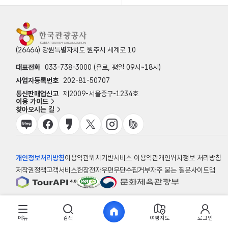
(26464) 강원특별자치도 원주시 세계로 10
대표전화
033-738-3000 (유료, 평일 09시~18시)
사업자등록번호
202-81-50707
통신판매업신고
제2009-서울중구-1234호
이용 가이드
찾아오시는 길
개인정보처리방침
이용약관
위치기반서비스 이용약관
개인위치정보 처리방침
저작권정책
고객서비스헌장
전자우편무단수집거부
자주 묻는 질문
사이트맵
© 한국관광공사
메뉴
검색
여행지도
로그인