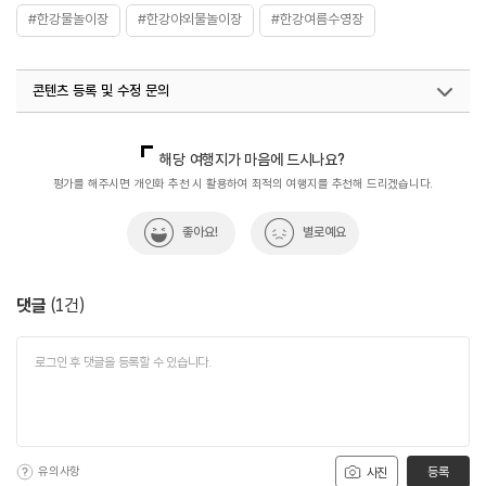
#한강물놀이장
#한강야외물놀이장
#한강여름수영장
콘텐츠 등록 및 수정 문의
국내디지털마케팅팀
033-813-3500
해당 여행지가 마음에 드시나요?
평가를 해주시면 개인화 추천 시 활용하여 최적의 여행지를 추천해 드리겠습니다.
좋아요!
별로예요
댓글
(
1
건)
유의사항
등록
사진