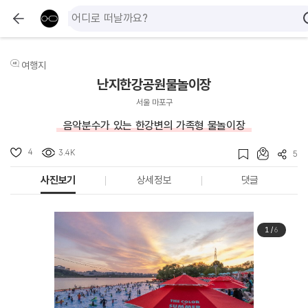
여행지
난지한강공원물놀이장
서울 마포구
음악분수가 있는 한강변의 가족형 물놀이장
4
3.4K
5
사진보기
상세정보
댓글
1
/
6