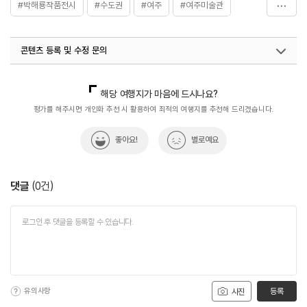
#박해룡작품전시
#수도권
#여주
#여주미술관
#여주박물관
#여주여행
#여주전시관
콘텐츠 등록 및 수정 문의
국내디지털마케팅팀
033-813-3500
해당 여행지가 마음에 드시나요?
평가를 해주시면 개인화 추천 시 활용하여 최적의 여행지를 추천해 드리겠습니다.
좋아요!
별로예요
댓글
(
0
건)
유의사항
등록
사진