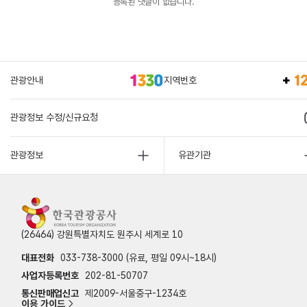
등록된 댓글이 없습니다.
관광안내
지역번호
관광정보 수정/신규요청
관광정보
유관기관
(26464) 강원특별자치도 원주시 세계로 10
대표전화
033-738-3000 (유료, 평일 09시~18시)
사업자등록번호
202-81-50707
통신판매업신고
제2009-서울중구-1234호
이용 가이드