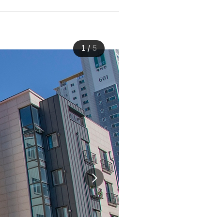
1
/
5