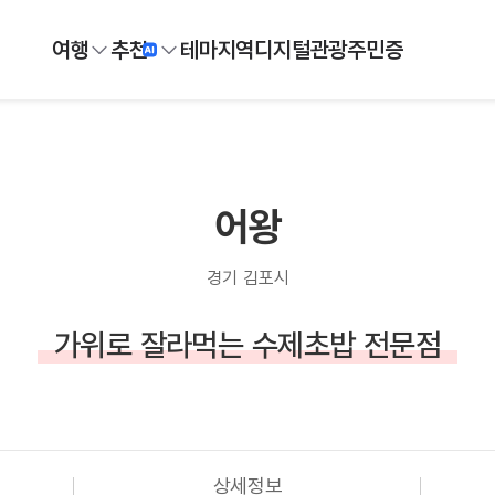
여행
추천
테마
지역
디지털
관광주민증
어왕
경기 김포시
가위로 잘라먹는 수제초밥 전문점
상세정보