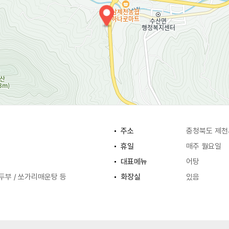
주소
충청북도 제천
휴일
매주 월요일
대표메뉴
어탕
두부 / 쏘가리매운탕 등
화장실
있음