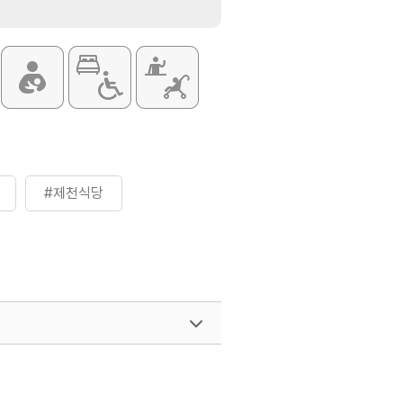
#제천식당
여행)
033-738-3425