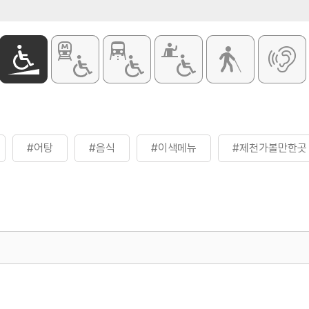
#어탕
#음식
#이색메뉴
#제천가볼만한곳
500
열린관광콘텐츠팀(열린관광-모두의