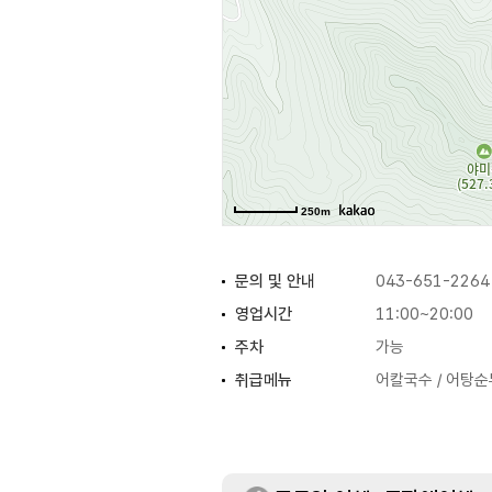
250m
문의 및 안내
043-651-2264
영업시간
11:00~20:00
주차
가능
취급메뉴
어칼국수 / 어탕순