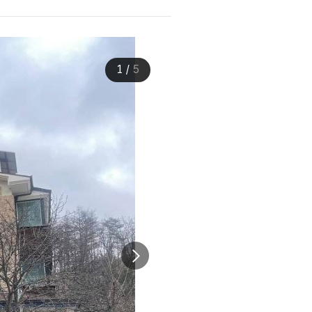
1
/
5