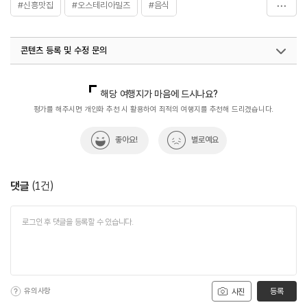
#신흥맛집
#오스테리아밀즈
#음식
#클램차우더맛집
#한치먹물리조또맛집
콘텐츠 등록 및 수정 문의
국내디지털마케팅팀
033-813-3500
해당 여행지가 마음에 드시나요?
평가를 해주시면 개인화 추천 시 활용하여 최적의 여행지를 추천해 드리겠습니다.
좋아요!
별로예요
댓글
(
1
건)
유의사항
등록
사진