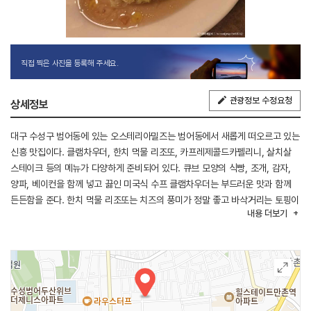
직접 찍은 사진을 등록해 주세요.
관광정보 수정요청
상세정보
대구 수성구 범어동에 있는 오스테리아밀즈는 범어동에서 새롭게 떠오르고 있는
신흥 맛집이다. 클램차우더, 한치 먹물 리조또, 카프레제콜드카펠리니, 살치살
스테이크 등의 메뉴가 다양하게 준비되어 있다. 큐브 모양의 식빵, 조개, 감자,
양파, 베이컨을 함께 넣고 끓인 미국식 수프 클램차우더는 부드러운 맛과 함께
든든함을 준다. 한치 먹물 리조또는 치즈의 풍미가 정말 좋고 바삭거리는 토핑이
내용
더보기
재밌는 식감을 선사한다. 아늑한 공간에 음악이 흘러나오는 가게 내부는 편안한
분위기에서 식사를 할 수 있도록 해 준다. 인근에 범어공원과 야시골 공원이
자리하고 있어 식후에 산책 삼아 방문해보는 것도 추천한다.