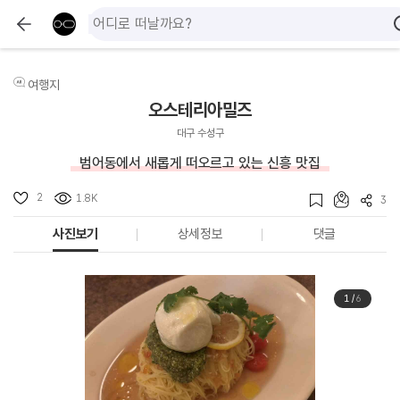
여행지
오스테리아밀즈
대구 수성구
범어동에서 새롭게 떠오르고 있는 신흥 맛집
2
1.8K
3
사진보기
상세정보
댓글
1
/
6