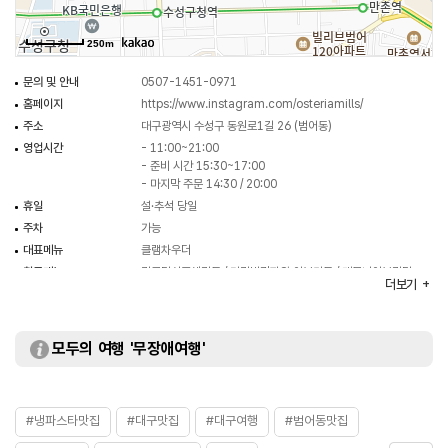
250m
문의 및 안내
0507-1451-0971
홈페이지
https://www.instagram.com/osteriamills/
주소
대구광역시 수성구 동원로1길 26 (범어동)
영업시간
- 11:00~21:00
- 준비 시간 15:30~17:00
- 마지막 주문 14:30 / 20:00
휴일
설·추석 당일
주차
가능
대표메뉴
클램차우더
취급메뉴
리코타치즈샐러드 / 가리비관자와 아보카도 / 레모니아부라타
더보기
등
화장실
있음
모두의 여행 '무장애여행'
#냉파스타맛집
#대구맛집
#대구여행
#범어동맛집