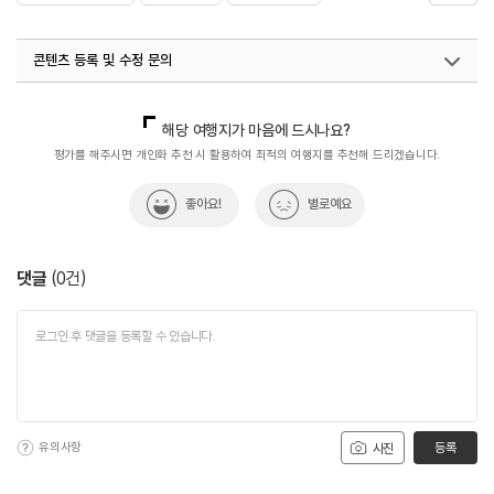
#서해박속낙지전문점
#음식
콘텐츠 등록 및 수정 문의
국내디지털마케팅팀
033-813-3500
해당 여행지가 마음에 드시나요?
평가를 해주시면 개인화 추천 시 활용하여 최적의 여행지를 추천해 드리겠습니다.
좋아요!
별로예요
댓글
(
0
건)
유의사항
등록
사진