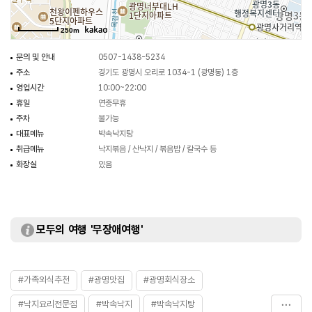
250m
문의 및 안내
0507-1438-5234
주소
경기도 광명시 오리로 1034-1 (광명동) 1층
영업시간
10:00~22:00
휴일
연중무휴
주차
불가능
대표메뉴
박속낙지탕
취급메뉴
낙지볶음 / 산낙지 / 볶음밥 / 칼국수 등
화장실
있음
모두의 여행 '무장애여행'
#가족외식추천
#광명맛집
#광명회식장소
#낙지요리전문점
#박속낙지
#박속낙지탕