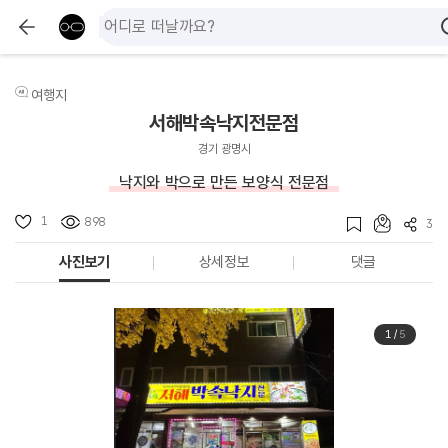
여행지
서해박속낙지전문점
경기 광명시
낙지와 박으로 만든 보양식 전문점
1
898
3
사진보기
상세정보
댓글
1
/
5