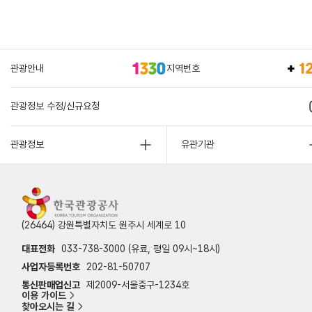
관광안내
지역번호
관광정보 수정/신규요청
관광정보
유관기관
(26464) 강원특별자치도 원주시 세계로 10
대표전화
033-738-3000 (유료, 평일 09시~18시)
사업자등록번호
202-81-50707
통신판매업신고
제2009-서울중구-1234호
이용 가이드
찾아오시는 길