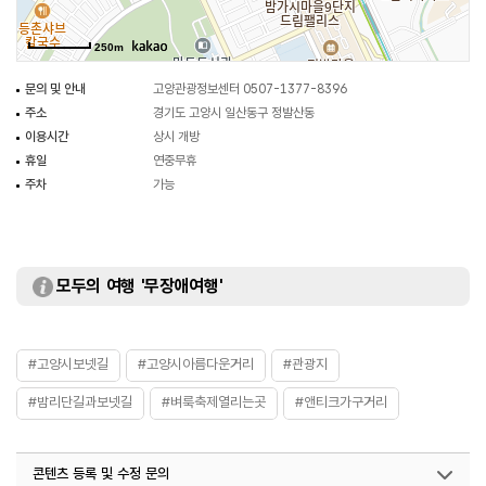
열리는데 축제 때 보넷길에 오면 빈티지 가구, 소품, 의류 등의 다양한 소품들을
만나볼 수 있다. 시간이 된다면 방문해 보는 것도 좋을 것이다.
250m
문의 및 안내
고양관광정보센터 0507-1377-8396
주소
경기도 고양시 일산동구 정발산동
이용시간
상시 개방
휴일
연중무휴
주차
가능
모두의 여행 '무장애여행'
#고양시보넷길
#고양시아름다운거리
#관광지
#밤리단길과보넷길
#벼룩축제열리는곳
#앤티크가구거리
콘텐츠 등록 및 수정 문의