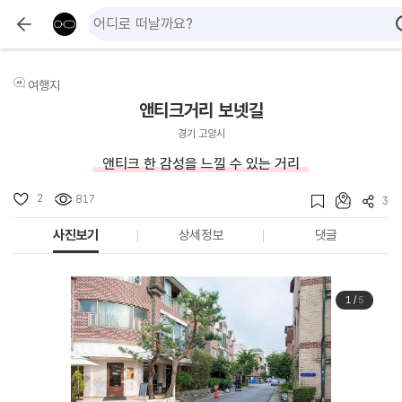
여행지
앤티크거리 보넷길
경기 고양시
앤티크 한 감성을 느낄 수 있는 거리
2
817
3
사진보기
상세정보
댓글
1
/
5