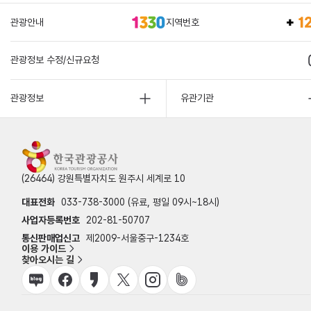
관광안내
지역번호
관광정보 수정/신규요청
관광정보
유관기관
(26464) 강원특별자치도 원주시 세계로 10
대표전화
033-738-3000 (유료, 평일 09시~18시)
사업자등록번호
202-81-50707
통신판매업신고
제2009-서울중구-1234호
이용 가이드
찾아오시는 길