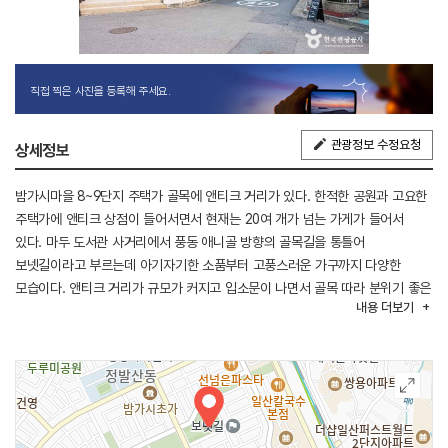
직접 찍은 사진을 등록해 주세요.
관광정보 수정요청
상세정보
밤가시마을 8~9단지 주택가 골목에 앤티크 거리가 있다. 한적한 공원과 고요한
주택가에 앤티크 상점이 들어서면서 현재는 20여 개가 넘는 가게가 들어서
있다. 마두 도서관 사거리에서 풍동 애니골 방향의 골목길을 통틀어
보넷길이라고 부르는데 아기자기한 소품부터 고풍스러운 가구까지 다양한
모습이다. 앤티크 거리가 규모가 커지고 입소문이 나면서 골목 따라 분위기 좋은
내용
더보기
음식점과 카페들도 많이 생겨났는데 최근에는 젊은 연인들이 데이트 코스로
많이 찾아오면서 밤리단길이라는 애칭도 붙었다. 주차하기가 조금 어려운
편이라 골목에 세우거나 공용주차장을 이용하여 주차하여야 한다. 예전부터
플리마켓을 여는 곳으로도 알려져 있어 구경거리도 많고 앤티크 관련한
제품들도 많으며 그 외에 다양한 소품이나 옷 등도 볼 수 있다. 이곳에서는
보넷길 앤티크 벼룩 축제가 1년에 두 번, 봄(4월)과 가을(10월) 이틀에 걸쳐