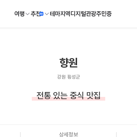
여행
추천
테마
지역
디지털
관광주민증
향원
강원 횡성군
전통 있는 중식 맛집
상세정보