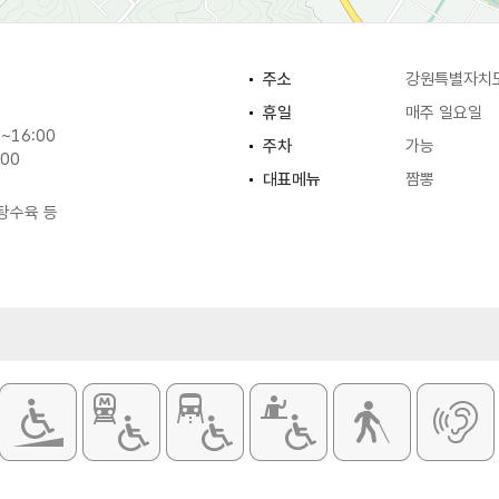
주소
강원특별자치도
휴일
매주 일요일
~16:00
주차
가능
:00
대표메뉴
짬뽕
 탕수육 등