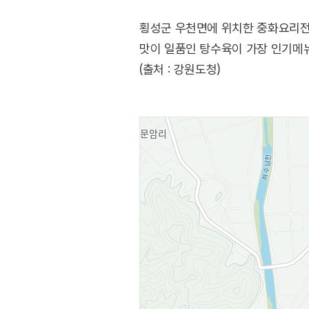
횡성군 우천면에 위치한 중화요리전
맛이 일품인 탕수육이 가장 인기메뉴
(출처 : 강원도청)