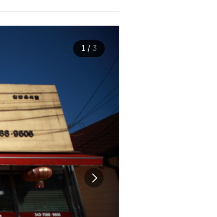
1
/
3