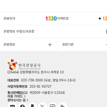
관광안내
지역번호
관광정보 수정/신규요청
관광정보
유관기관
(26464) 강원특별자치도 원주시 세계로 10
대표전화
033-738-3000 (유료, 평일 09시~18시)
사업자등록번호
202-81-50707
통신판매업신고
제2009-서울중구-1234호
이용 가이드
찾아오시는 길