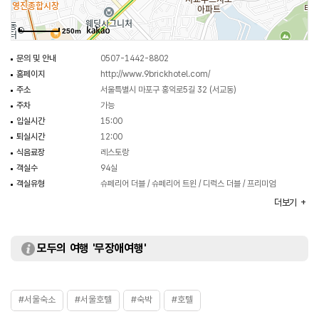
250m
문의 및 안내
0507-1442-8802
홈페이지
http://www.9brickhotel.com/
주소
서울특별시 마포구 홍익로5길 32 (서교동)
주차
가능
입실시간
15:00
퇴실시간
12:00
식음료장
레스토랑
객실수
94실
객실유형
슈페리어 더블 / 슈페리어 트윈 / 디럭스 더블 / 프리미엄
디럭스 더블 / 주니어 펜트하우스 / 클래식 펜트하우스
더보기
부대시설
미팅룸
모두의 여행 '무장애여행'
#서울숙소
#서울호텔
#숙박
#호텔