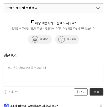
콘텐츠 등록 및 수정 문의
국내디지털마케팅팀
033-813-3500
해당 여행지가 마음에 드시나요?
평가를 해주시면 개인화 추천 시 활용하여 최적의 여행지를 추천해 드리겠습니다.
좋아요!
별로예요
댓글
(
0
건)
유의사항
등록
사진
AI가 빠르게 요약해주는 사용자 후기!