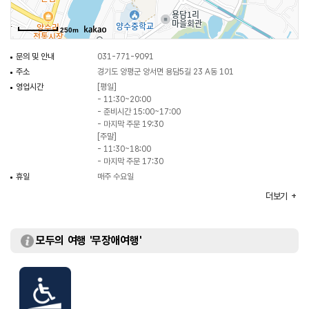
250m
문의 및 안내
031-771-9091
주소
경기도 양평군 양서면 용담5길 23 A동 101
영업시간
[평일]
- 11:30~20:00
- 준비시간 15:00~17:00
- 마지막 주문 19:30
[주말]
- 11:30~18:00
- 마지막 주문 17:30
휴일
매주 수요일
좌석수
가능
더보기
대표메뉴
시시백반
취급메뉴
국산콩 두부구이 / 오징어볶음 / 무농약 감자전
모두의 여행 '무장애여행'