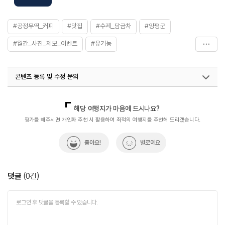
#공정무역_커피
#맛집
#수제_담금차
#양평군
#월간_사진_제보_이벤트
#유기농
#유기농산물_제철밥상
#음식
#친환경_농산물
콘텐츠 등록 및 수정 문의
국내디지털마케팅팀
033-813-3500
열린관광콘텐츠팀(열린관광-모두의여행)
033-738-3425
해당 여행지가 마음에 드시나요?
평가를 해주시면 개인화 추천 시 활용하여 최적의 여행지를 추천해 드리겠습니다.
좋아요!
별로예요
댓글
(
0
건)