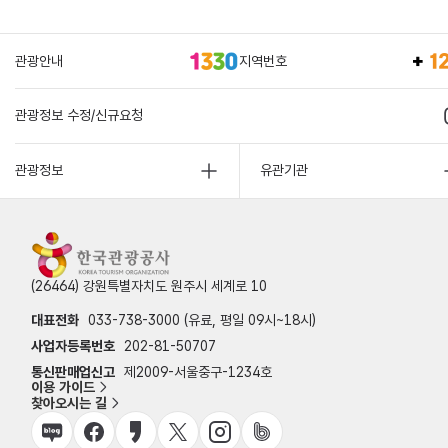
관광안내
지역번호
관광정보 수정/신규요청
관광정보
유관기관
(26464) 강원특별자치도 원주시 세계로 10
대표전화
033-738-3000 (유료, 평일 09시~18시)
사업자등록번호
202-81-50707
통신판매업신고
제2009-서울중구-1234호
이용 가이드
찾아오시는 길