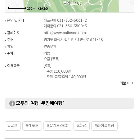
250m
문의 및 안내
대표전화 031-352-5061~2
예약문의 031-350-3500~3
홈페이지
http://www.balioscc.com
주소
경기도 화성시 팔탄면 3.1만세로 641-28
휴일
연중무휴
주차
가능
요금 (무료)
이용요금
[9홀]
- 주중 110,000원
- 주말, 국/공휴일 140,000원
[카트비]
더보기
- 승용카트(18홀) 100,000원
- 승용카트(9홀) 50,000원
[캐디피]
모두의 여행 '무장애여행'
- 150,000원
[골프연습장]
- 주중 12,000원
- 주말 15,000원
#골프
#레포츠
#발리오스CC
#화성
#화성골프장
※ 비회원 기준
※ 자세한 요금은 홈페이지 참조