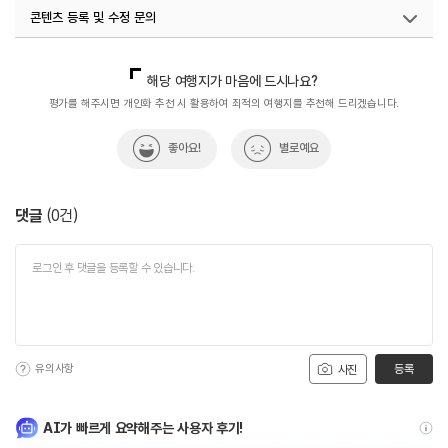
주요시설
클럽하우스 / 대식당 / 연회실 등
콘텐츠 등록 및 수정 문의
국내디지털마케팅팀
033-813-3500
해당 여행지가 마음에 드시나요?
평가를 해주시면 개인화 추천 시 활용하여 최적의 여행지를 추천해 드리겠습니다.
좋아요!
별로예요
댓글
(
0
건)
유의사항
등록
사진
AI가 빠르게 요약해주는 사용자 후기!