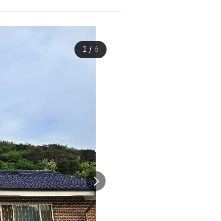
1
/
6