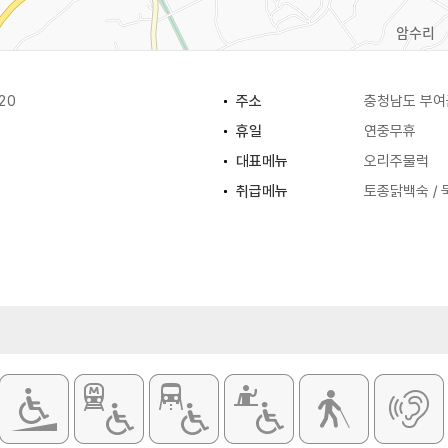
20
주소
충청남도 부여
휴일
연중무휴
대표메뉴
오리주물럭
취급메뉴
토종닭백숙 / 