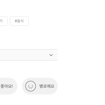
기
#음식
좋아요!
별로예요