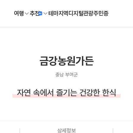
여행
추천
테마
지역
디지털
관광주민증
금강농원가든
충남 부여군
자연 속에서 즐기는 건강한 한식
상세정보