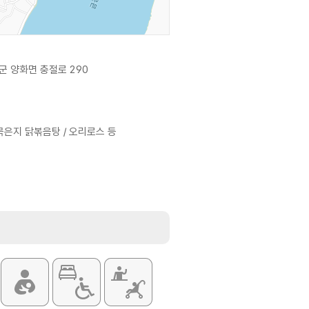
군 양화면 충절로 290
묵은지 닭볶음탕 / 오리로스 등