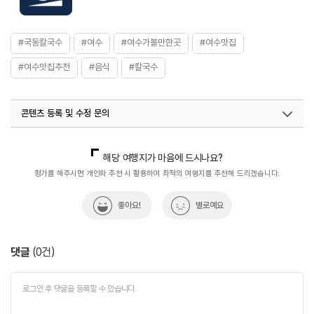
#국동칼국수
#여수
#여수가볼만한곳
#여수맛집
#여수맛집추천
#음식
#칼국수
콘텐츠 등록 및 수정 문의
국내디지털마케팅팀
033-813-3500
열린관광콘텐츠팀(열린관광-모두의여행)
033-738-3425
해당 여행지가 마음에 드시나요?
평가를 해주시면 개인화 추천 시 활용하여 최적의 여행지를 추천해 드리겠습니다.
좋아요!
별로예요
댓글
(
0
건)