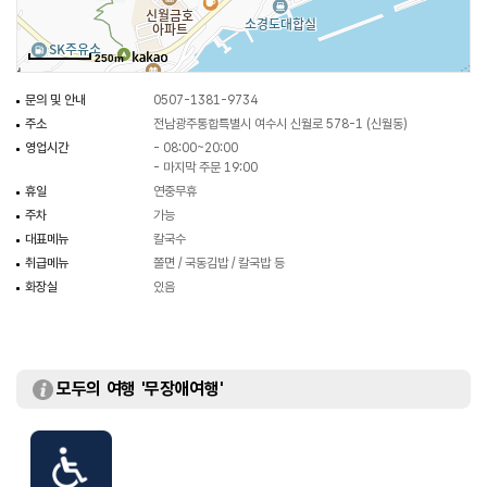
250m
문의 및 안내
0507-1381-9734
주소
전남광주통합특별시 여수시 신월로 578-1 (신월동)
영업시간
- 08:00~20:00
- 마지막 주문 19:00
휴일
연중무휴
주차
가능
대표메뉴
칼국수
취급메뉴
쫄면 / 국동김밥 / 칼국밥 등
화장실
있음
모두의 여행 '무장애여행'