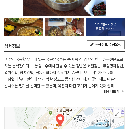
직접 찍은 사진을
등록해 주세요.
관광정보 수정요청
상세정보
여수의 국동항 부근에 있는 국동칼국수는 속이 꽉 찬 김밥과 칼국수를 전문으로
하는 분식집이다. 국동칼국수에서 만날 수 있는 김밥은 육전김밥, 무말랭이김밥,
멸치김밥, 참치김밥, 국동김밥까지 총 5가지 종류다. 모든 메뉴가 재료를
아낌없이 넣어 한입에 먹기 벅찰 정도로 큼직한 편이다. 이곳의 대표 메뉴인
칼국수는 맵기를 선택할 수 있는데, 육전과 다진 고기가 들어가 있어 살짝
내용
더보기
느끼할 수 있으므로 매운 것을 잘 먹을 수 있다면 매운맛을 추천한다.
청양고추의 칼칼한 맛이 해장하기에도 좋다. 이외에도 쫄면, 보리육전비빔밥,
보리밥 메뉴가 있다. 밑반찬은 여수답게 갓김치가 제공된다.
※ 반려동물 동반불가