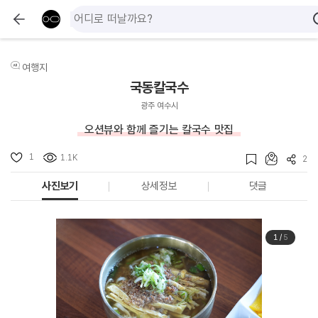
여행지
국동칼국수
광주 여수시
오션뷰와 함께 즐기는 칼국수 맛집
1
1.1K
2
사진보기
상세정보
댓글
1
/
5