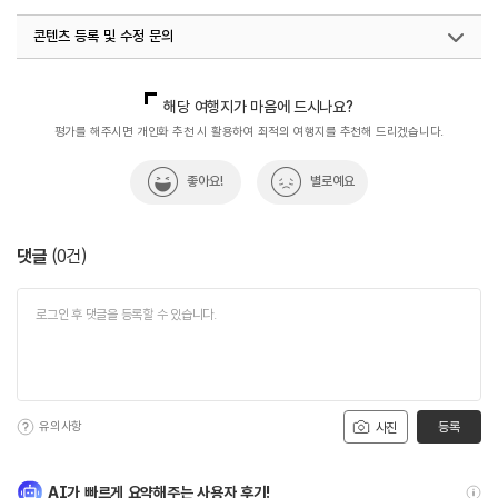
#장어나라본관
콘텐츠 등록 및 수정 문의
국내디지털마케팅팀
033-813-3500
해당 여행지가 마음에 드시나요?
평가를 해주시면 개인화 추천 시 활용하여 최적의 여행지를 추천해 드리겠습니다.
좋아요!
별로예요
댓글
(
0
건)
유의사항
등록
사진
AI가 빠르게 요약해주는 사용자 후기!