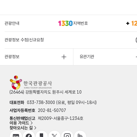
관광안내
지역번호
관광정보 수정/신규요청
관광정보
유관기관
(26464) 강원특별자치도 원주시 세계로 10
대표전화
033-738-3000 (유료, 평일 09시~18시)
사업자등록번호
202-81-50707
통신판매업신고
제2009-서울중구-1234호
이용 가이드
찾아오시는 길