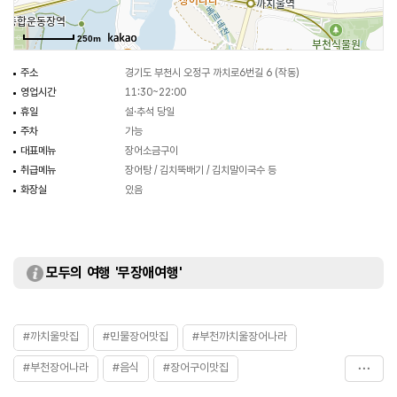
250m
주소
경기도 부천시 오정구 까치로6번길 6 (작동)
영업시간
11:30~22:00
휴일
설·추석 당일
주차
가능
대표메뉴
장어소금구이
취급메뉴
장어탕 / 김치뚝배기 / 김치말이국수 등
화장실
있음
모두의 여행 '무장애여행'
#까치울맛집
#민물장어맛집
#부천까치울장어나라
#부천장어나라
#음식
#장어구이맛집