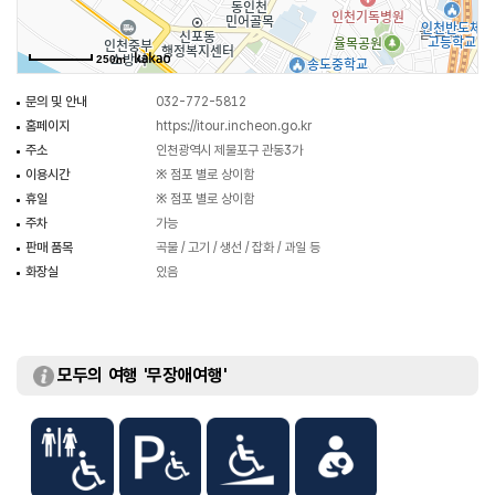
250m
문의 및 안내
032-772-5812
홈페이지
https://itour.incheon.go.kr
주소
인천광역시 제물포구 관동3가
이용시간
※ 점포 별로 상이함
휴일
※ 점포 별로 상이함
주차
가능
판매 품목
곡물 / 고기 / 생선 / 잡화 / 과일 등
화장실
있음
모두의 여행 '무장애여행'