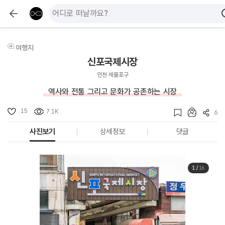
여행지
신포국제시장
인천 제물포구
역사와 전통 그리고 문화가 공존하는 시장
15
7.1K
6
사진보기
상세정보
댓글
1
/
16