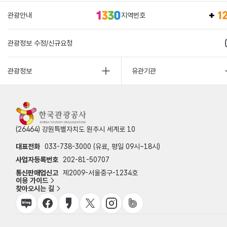
관광안내
지역번호
관광정보 수정/신규요청
관광정보
유관기관
(26464) 강원특별자치도 원주시 세계로 10
대표전화
033-738-3000 (유료, 평일 09시~18시)
사업자등록번호
202-81-50707
통신판매업신고
제2009-서울중구-1234호
이용 가이드
찾아오시는 길