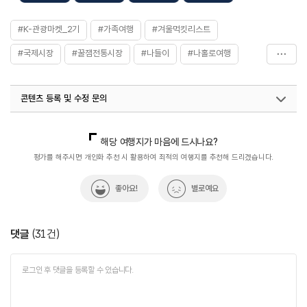
#K-관광마켓_2기
#가족여행
#겨울먹킷리스트
#국제시장
#꿀잼전통시장
#나들이
#나홀로여행
#드라이브여행
#로컬맛집
#로컬체험마켓
콘텐츠 등록 및 수정 문의
#마을축제
#먹거리
#바다가있는시장
#서울근교여행
#쇼핑
#수도권
#시장맛집
국내디지털마케팅팀
033-813-3500
지역관광육성팀(전통시장 K-관광마켓 10선)
033-738-3637
해당 여행지가 마음에 드시나요?
#신포시장
#아이와함께
#역사·문화가있는시장
열린관광콘텐츠팀(열린관광-모두의여행)
033-738-3425
평가를 해주시면 개인화 추천 시 활용하여 최적의 여행지를 추천해 드리겠습니다.
#인천가볼만한곳
#인천여행
#전통시장
좋아요!
별로예요
#전통시장_먹킷리스트
#전통시장투어
#체험학습
#체험형마켓
#친구와함께
댓글
(
31
건)