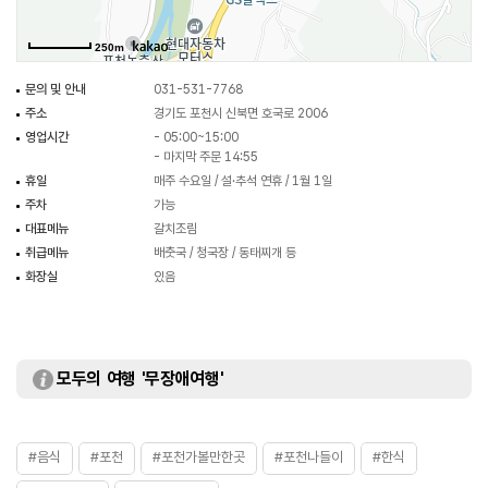
250m
문의 및 안내
031-531-7768
주소
경기도 포천시 신북면 호국로 2006
영업시간
- 05:00~15:00
- 마지막 주문 14:55
휴일
매주 수요일 / 설·추석 연휴 / 1월 1일
주차
가능
대표메뉴
갈치조림
취급메뉴
배춧국 / 청국장 / 동태찌개 등
화장실
있음
모두의 여행 '무장애여행'
#음식
#포천
#포천가볼만한곳
#포천나들이
#한식