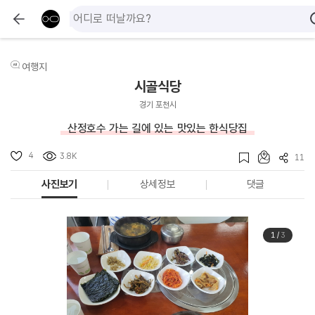
여행지
시골식당
경기 포천시
산정호수 가는 길에 있는 맛있는 한식당집
4
3.8K
11
사진보기
상세정보
댓글
1
/
3