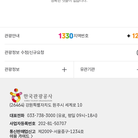
등록된 댓글이 없습니다.
관광안내
지역번호
관광정보 수정/신규요청
관광정보
유관기관
(26464) 강원특별자치도 원주시 세계로 10
대표전화
033-738-3000 (유료, 평일 09시~18시)
사업자등록번호
202-81-50707
통신판매업신고
제2009-서울중구-1234호
이용 가이드