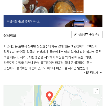
직접 찍은 사진을 등록해 주세요.
관광정보 수정요청
상세정보
시골식당은 포천시 신북면 산정호수에 가는 길에 있는 백반집이다. 주메뉴가
갈치조림, 배춧국, 청국장, 된장찌개, 동태찌개로 아침 식사나 점심 식사로 좋은
백반 메뉴다. 새벽 5시면 영업을 시작해서 아침을 먹기 위해 포천, 가평,
강원도로 여행을 가거나 근처 골프장에서 라운딩 하러 온 골퍼들이 찾는
맛집이다. 정식이란 이름이 없어도 찌개나 배춧국을 시키면 밑반찬이
내용
더보기
7~8가지가 놓인다. 계절에 맞춘 건강한 반찬 들이다. 찌개와 같이 나오는
공깃밥은 찰지고 밥알에 탄력이 있는 맛있는 밥이다. 밥도 추가하고, 반찬도
추가가 가능하다. 식당도 넓고 주차장도 넓어 이용이 편리하다. 식사 후 산정
호수를 들러 보거나 둘레길을 걸어도 좋다.