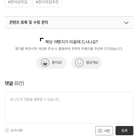
#한식당맛집
#한식맛집추천
콘텐츠 등록 및 수정 문의
국내디지털마케팅팀
033-813-3500
해당 여행지가 마음에 드시나요?
평가를 해주시면 개인화 추천 시 활용하여 최적의 여행지를 추천해 드리겠습니다.
좋아요!
별로예요
댓글
(
0
건)
유의사항
등록
사진