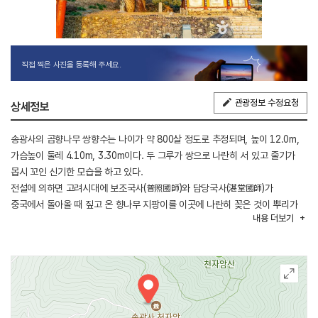
직접 찍은 사진을 등록해 주세요.
관광정보 수정요청
상세정보
송광사의 곱향나무 쌍향수는 나이가 약 800살 정도로 추정되며, 높이 12.0m,
가슴높이 둘레 4.10m, 3.30m이다. 두 그루가 쌍으로 나란히 서 있고 줄기가
몹시 꼬인 신기한 모습을 하고 있다.
전설에 의하면 고려시대에 보조국사(普照國師)와 담당국사(湛堂國師)가
중국에서 돌아올 때 짚고 온 향나무 지팡이를 이곳에 나란히 꽂은 것이 뿌리가
내용
더보기
내리고 가지와 잎이 나서 자랐다고 한다. 담당국사는 왕자의 신분으로
보조국사의 제자가 되었는데, 나무의 모습이 한 나무가 다른 나무에 절을 하고
있는 듯하여 예의 바른 스승과 제자의 관계를 나타내는 모습이라고 말하기도
한다. 또한 한 손으로 밀거나 여러 사람이 밀거나 한결같이 움직이며, 나무에
손을 대면 극락(極樂)에 갈 수 있다는 전설이 있어 이곳을 찾는 사람이 많다고
한다.