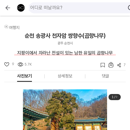
여행지
순천 송광사 천자암 쌍향수(곱향나무)
광주 순천시
지팡이에서 자라난 전설이 있는 남한 유일의 곱향나무
9
5.7K
7
사진보기
상세정보
댓글
1
/
9