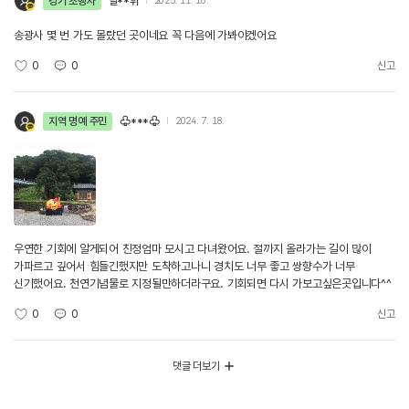
경기 초행자
빌**휘
2025. 11. 16.
송광사 몇 번 가도 몰랐던 곳이네요 꼭 다음에 가봐야겠어요
0
0
신고
지역 명예 주민
♧***♧
2024. 7. 18.
우연한 기회에 알게되어 친정엄마 모시고 다녀왔어요. 절까지 올라가는 길이 많이
가파르고 깊어서 힘들긴했지만 도착하고나니 경치도 너무 좋고 쌍향수가 너무
신기했어요. 천연기념물로 지정될만하더라구요. 기회되면 다시 가보고싶은곳입니다^^
0
0
신고
댓글 더보기