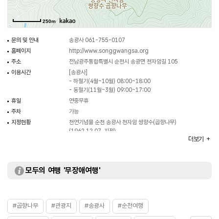
송광사의 곱향나무 쌍향수는 앞에서 설명한 전설과 기이한 모습을 가진 오래된
나무로써 문화적·생물학적 가치가 높아 천연기념물로 지정·보호하고 있다.
250m
(출처 : 국가유산청)
문의 및 안내
송광사 061-755-0107
홈페이지
http://www.songgwangsa.org
주소
전남광주통합특별시 순천시 송광면 천자암길 105
이용시간
[송광사]
- 하절기(4월~10월) 08:00~18:00
- 동절기(11월~3월) 09:00~17:00
휴일
연중무휴
주차
가능
지정현황
천연기념물 순천 송광사 천자암 쌍향수(곱향나무)
(1962.12.07. 지정)
더보기
화장실
있음
입장료
무료
모두의 여행 '무장애여행'
#곱향나무
#관광지
#송광사
#순천여행