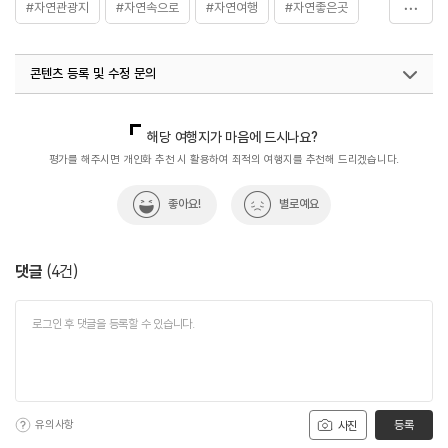
#자연관광지
#자연속으로
#자연여행
#자연좋은곳
#자연풍경
#자연환경
콘텐츠 등록 및 수정 문의
국내디지털마케팅팀
033-813-3500
해당 여행지가 마음에 드시나요?
평가를 해주시면 개인화 추천 시 활용하여 최적의 여행지를 추천해 드리겠습니다.
좋아요!
별로예요
댓글
(
4
건)
유의사항
등록
사진