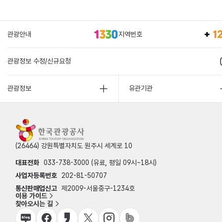
관광안내
지역번호
관광정보 수정/신규요청
관광정보
유관기관
(26464) 강원특별자치도 원주시 세계로 10
대표전화
033-738-3000 (유료, 평일 09시~18시)
사업자등록번호
202-81-50707
통신판매업신고
제2009-서울중구-1234호
이용 가이드
찾아오시는 길