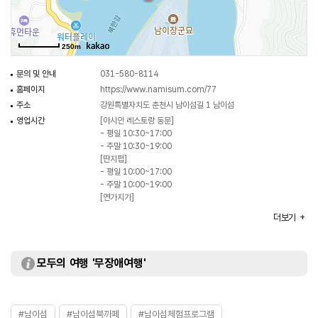
250m
문의 및 안내
031-580-8114
홈페이지
https://www.namisum.com/77
주소
강원특별자치도 춘천시 남이섬길 1 남이섬
영업시간
[아시안 레스토랑 동문]
- 평일 10:30~17:00
- 주말 10:30~19:00
[딴지펍]
- 평일 10:00~17:00
- 주말 10:00~19:00
[연가지가]
- 주말 10:30~17:00
더보기
[남이아일랜드북까페]
- 09:00~19:00
[헤이스쿨스클럽]
모두의 여행 '무장애여행'
- 수요일~일요일 10:00~17:00
휴일
매장별로 상이함
※ 자세한 사항은 홈페이지 참조 또는 전화 문의 요망
주차
가능
#남이섬
#남이섬북까페
#남이섬체험프로그램