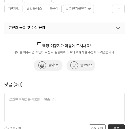
화장실
가능
#딴지펍
#밥플렉스
#음식
#춘천가볼만한곳
#헤이스쿨스
콘텐츠 등록 및 수정 문의
국내디지털마케팅팀
033-813-3500
해당 여행지가 마음에 드시나요?
평가를 해주시면 개인화 추천 시 활용하여 최적의 여행지를 추천해 드리겠습니다.
좋아요!
별로예요
댓글
(
0
건)
유의사항
등록
사진