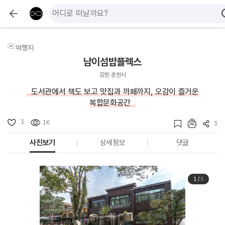
여행지
남이섬밥플렉스
강원 춘천시
도서관에서 책도 보고 맛집과 까페까지, 오감이 즐거운
복합문화공간
3
1K
3
사진보기
상세정보
댓글
1
/
5