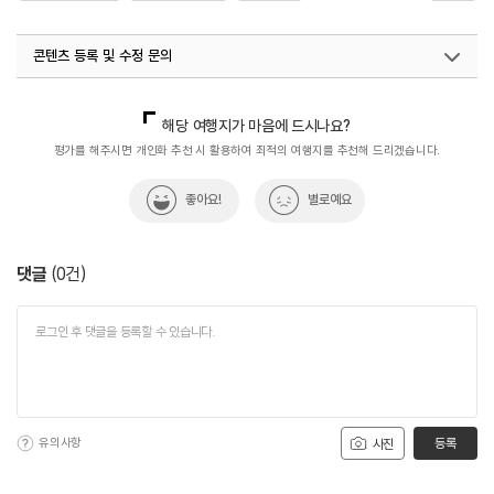
#월간_사진_제보_이벤트
#음식
콘텐츠 등록 및 수정 문의
국내디지털마케팅팀
033-813-3500
해당 여행지가 마음에 드시나요?
평가를 해주시면 개인화 추천 시 활용하여 최적의 여행지를 추천해 드리겠습니다.
좋아요!
별로예요
댓글
(
0
건)
유의사항
등록
사진