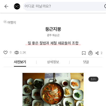
여행지
둥근지붕
광주 화순군
질 좋은 찰밥과 제철 재료들의 조합
0
1.2K
2
사진보기
상세정보
댓글
1
/
6