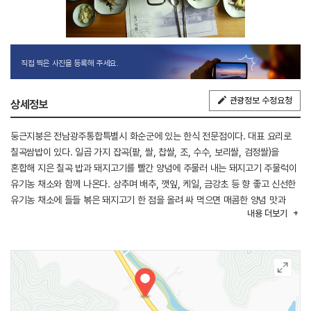
직접 찍은 사진을 등록해 주세요.
관광정보 수정요청
상세정보
둥근지붕은 전남광주통합특별시 화순군에 있는 한식 전문점이다. 대표 요리로
칠곡쌈밥이 있다. 일곱 가지 잡곡(팥, 쌀, 찹쌀, 조, 수수, 보리쌀, 검정쌀)을
혼합해 지은 칠곡 밥과 돼지고기를 빨간 양념에 주물러 내는 돼지고기 주물럭이
유기농 채소와 함께 나온다. 상추며 배추, 깻잎, 케일, 금강초 등 향 좋고 신선한
유기농 채소에 들들 볶은 돼지고기 한 점을 올려 싸 먹으면 매콤한 양념 맛과
내용
더보기
그윽한 약초 향이 입안 가득해 돼지 특유의 느끼함이 없다. 여름엔 아삭거리는
열무에 싸 먹으면 입안이 더욱 깔끔하다.