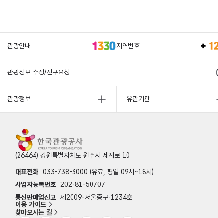
관광안내
지역번호
관광정보 수정/신규요청
관광정보
유관기관
(26464) 강원특별자치도 원주시 세계로 10
대표전화
033-738-3000 (유료, 평일 09시~18시)
사업자등록번호
202-81-50707
통신판매업신고
제2009-서울중구-1234호
이용 가이드
찾아오시는 길