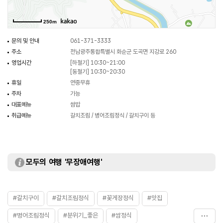
250m
문의 및 안내
061-371-3333
주소
전남광주통합특별시 화순군 도곡면 지강로 260
영업시간
[하절기] 10:30~21:00
[동절기] 10:30~20:30
휴일
연중무휴
주차
가능
대표메뉴
쌈밥
취급메뉴
갈치조림 / 병어조림정식 / 갈치구이 등
모두의 여행 '무장애여행'
#갈치구이
#갈치조림정식
#꽃게장정식
#맛집
#병어조림정식
#분위기_좋은
#쌈정식