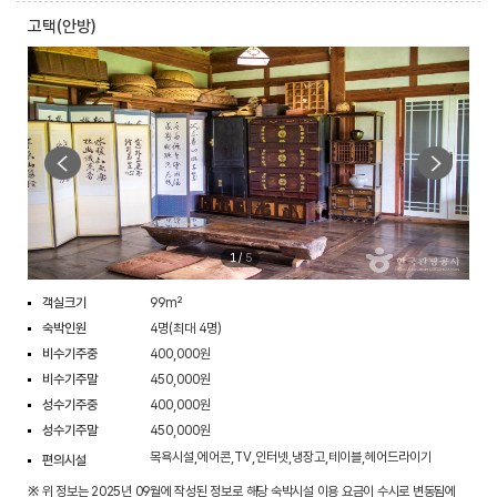
고택(안방)
1
/
5
객실크기
99m²
숙박인원
4명(최대 4명)
비수기주중
400,000원
비수기주말
450,000원
성수기주중
400,000원
성수기주말
450,000원
목욕시설,에어콘,TV,인터넷,냉장고,테이블,헤어드라이기
편의시설
※ 위 정보는 2025년 09월에 작성된 정보로 해당 숙박시설 이용 요금이 수시로 변동됨에