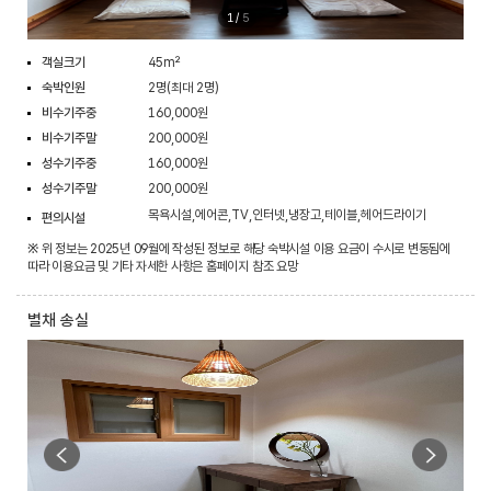
1
/
5
객실크기
45m²
숙박인원
2명(최대 2명)
비수기주중
160,000원
비수기주말
200,000원
성수기주중
160,000원
성수기주말
200,000원
목욕시설,에어콘,TV,인터넷,냉장고,테이블,헤어드라이기
편의시설
※ 위 정보는 2025년 09월에 작성된 정보로 해당 숙박시설 이용 요금이 수시로 변동됨에
따라 이용요금 및 기타 자세한 사항은 홈페이지 참조 요망
별채 송실