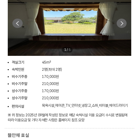
1
/
5
객실크기
45m²
숙박인원
2명(최대 2명)
비수기주중
170,000원
비수기주말
210,000원
성수기주중
170,000원
성수기주말
210,000원
목욕시설,에어콘,TV,인터넷,냉장고,쇼파,테이블,헤어드라이기
편의시설
※ 위 정보는 2025년 09월에 작성된 정보로 해당 숙박시설 이용 요금이 수시로 변동됨에
따라 이용요금 및 기타 자세한 사항은 홈페이지 참조 요망
뜰안채 효실