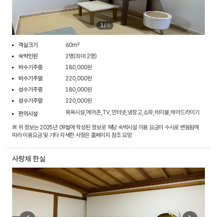
1
/
5
객실크기
60m²
숙박인원
2명(최대 2명)
비수기주중
180,000원
비수기주말
220,000원
성수기주중
180,000원
성수기주말
220,000원
목욕시설,에어콘,TV,인터넷,냉장고,쇼파,테이블,헤어드라이기
편의시설
※ 위 정보는 2025년 09월에 작성된 정보로 해당 숙박시설 이용 요금이 수시로 변동됨에
따라 이용요금 및 기타 자세한 사항은 홈페이지 참조 요망
사랑채 한실