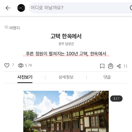
여행지
고택 한옥에서
광주 담양군
푸른 정원이 펼쳐지는 100년 고택, 한옥에서
7
5.7K
11
사진보기
상세정보
댓글
1
/
7