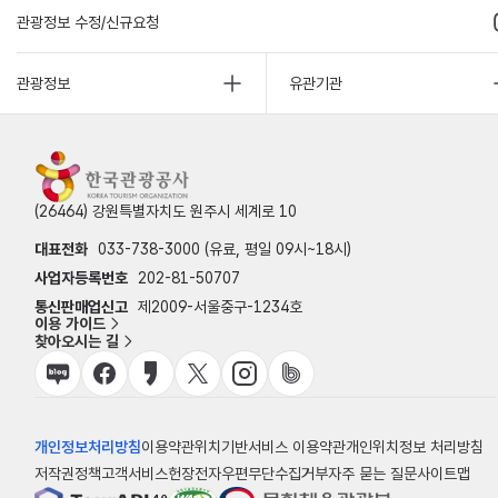
관광정보 수정/신규요청
관광정보
유관기관
(26464) 강원특별자치도 원주시 세계로 10
대표전화
033-738-3000 (유료, 평일 09시~18시)
사업자등록번호
202-81-50707
통신판매업신고
제2009-서울중구-1234호
이용 가이드
찾아오시는 길
개인정보처리방침
이용약관
위치기반서비스 이용약관
개인위치정보 처리방침
저작권정책
고객서비스헌장
전자우편무단수집거부
자주 묻는 질문
사이트맵