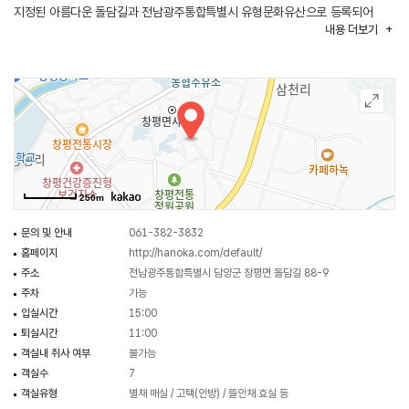
지정된 아름다운 돌담길과 전남광주통합특별시 유형문화유산으로 등록되어
내용
더보기
있는 전통 한옥이 어우러진 마을 안에 위치하고 있으며 죽녹원, 관방제림,
메타세콰이어가로수길, 소쇄원, 식영정등 담양 주요 여행지를 20~30분
거리에서 연계관광이 용이하다. 한옥에서는 약 100년된 전통 한옥과 더불어
숙박시설로 신축한 한옥 총 4동 15객실, 한옥카페 1동으로 구성되어 있다.
(출처 : 한옥에서 홈페이지)
250m
문의 및 안내
061-382-3832
홈페이지
http://hanoka.com/default/
주소
전남광주통합특별시 담양군 창평면 돌담길 88-9
주차
가능
입실시간
15:00
퇴실시간
11:00
객실내 취사 여부
불가능
객실수
7
객실유형
별채 매실 / 고택(안방) / 뜰안채 효실 등