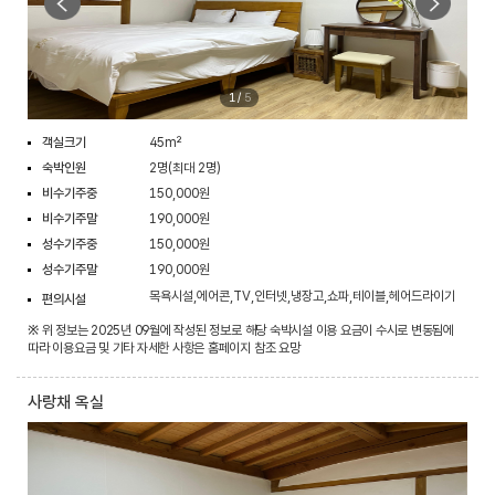
1
/
5
객실크기
45m²
숙박인원
2명(최대 2명)
비수기주중
150,000원
비수기주말
190,000원
성수기주중
150,000원
성수기주말
190,000원
목욕시설,에어콘,TV,인터넷,냉장고,쇼파,테이블,헤어드라이기
편의시설
※ 위 정보는 2025년 09월에 작성된 정보로 해당 숙박시설 이용 요금이 수시로 변동됨에
따라 이용요금 및 기타 자세한 사항은 홈페이지 참조 요망
사랑채 옥실