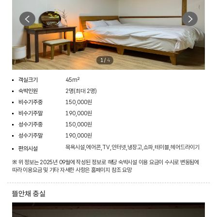
1
/
4
객실크기
45m²
숙박인원
2명(최대 2명)
비수기주중
150,000원
비수기주말
190,000원
성수기주중
150,000원
성수기주말
190,000원
목욕시설,에어콘,TV,인터넷,냉장고,쇼파,테이블,헤어드라이기
편의시설
※ 위 정보는 2025년 09월에 작성된 정보로 해당 숙박시설 이용 요금이 수시로 변동됨에
따라 이용요금 및 기타 자세한 사항은 홈페이지 참조 요망
뜰안채 충실