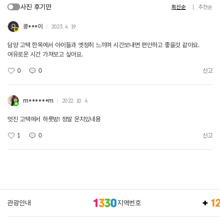
사진 후기만
최신순
추천순
콩***이
2023. 4. 19.
담양 고택 한옥에서 아이들과 옛정취 느끼며 시간보내면 편안하고 좋을것 같아요.
여유로운 시간 가져보고 싶어요.
0
0
신고
m******m
2022. 10. 4.
멋진 고택에서 하룻밤! 정말 운치있네용
1
0
신고
관광안내
지역번호