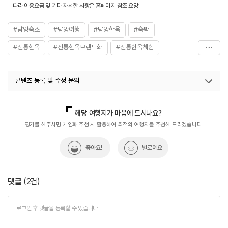
따라 이용요금 및 기타 자세한 사항은 홈페이지 참조 요망
#담양숙소
#담양여행
#담양한옥
#숙박
#전통한옥
#전통한옥브랜드화
#전통한옥체험
#조식가능
#한옥
콘텐츠 등록 및 수정 문의
국내디지털마케팅팀
033-813-3500
지역콘텐츠육성팀(반려동물동반여행)
02-7299-582
해당 여행지가 마음에 드시나요?
쇼핑숙박팀(전통한옥)
033-738-3358
평가를 해주시면 개인화 추천 시 활용하여 최적의 여행지를 추천해 드리겠습니다.
좋아요!
별로예요
댓글
(
2
건)