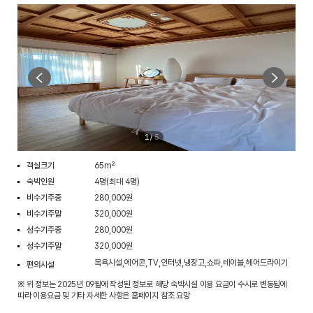
1
/
5
객실크기
65m²
숙박인원
4명(최대 4명)
비수기주중
280,000원
비수기주말
320,000원
성수기주중
280,000원
성수기주말
320,000원
목욕시설,에어콘,TV,인터넷,냉장고,쇼파,테이블,헤어드라이기
편의시설
※ 위 정보는 2025년 09월에 작성된 정보로 해당 숙박시설 이용 요금이 수시로 변동됨에
따라 이용요금 및 기타 자세한 사항은 홈페이지 참조 요망