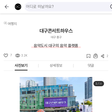
여행지
대구콘서트하우스
대구 중구
음악도시 대구의 음악 플랫폼
7
3.2K
2
사진보기
상세정보
댓글
1
/
16