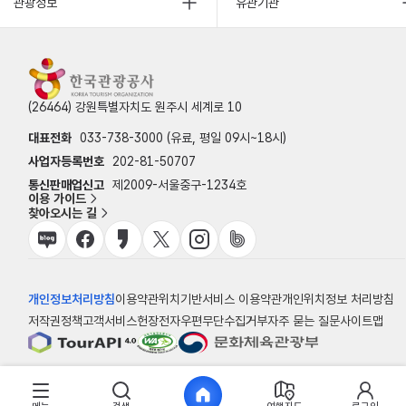
관광정보
유관기관
(26464) 강원특별자치도 원주시 세계로 10
대표전화
033-738-3000 (유료, 평일 09시~18시)
사업자등록번호
202-81-50707
통신판매업신고
제2009-서울중구-1234호
이용 가이드
찾아오시는 길
개인정보처리방침
이용약관
위치기반서비스 이용약관
개인위치정보 처리방침
저작권정책
고객서비스헌장
전자우편무단수집거부
자주 묻는 질문
사이트맵
© 한국관광공사