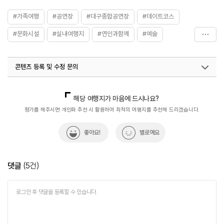
#가족여행
#공연장
#대구종합공연장
#데이트코스
#문화시설
#실내여행지
#연인과함께
#예술
#음악회
#체험학습
#친구와함께
#콘서트홀
콘텐츠 등록 및 수정 문의
#힐링
국내디지털마케팅팀
033-813-3500
열린관광콘텐츠팀(열린관광-모두의여행)
033-738-3425
해당 여행지가 마음에 드시나요?
평가를 해주시면 개인화 추천 시 활용하여 최적의 여행지를 추천해 드리겠습니다.
좋아요!
별로예요
댓글
(
5
건)