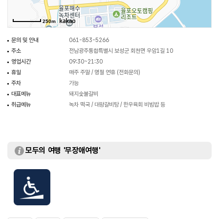
250m
문의 및 안내
061-853-5266
주소
전남광주통합특별시 보성군 회천면 우암1길 10
영업시간
09:30~21:30
휴일
매주 주말 / 명절 연휴 (전화문의)
주차
가능
대표메뉴
돼지숯불갈비
취급메뉴
녹차 떡국 / 대왕갈비탕 / 한우육회 비빔밥 등
모두의 여행 '무장애여행'