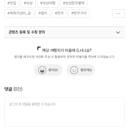
#맛집
#보성
#보성여행
#보성한우불백
#육회가성비_갑
#음식
#한우
#한우구이
#한우맛집
#한우생고기
콘텐츠 등록 및 수정 문의
국내디지털마케팅팀
033-813-3500
열린관광콘텐츠팀(열린관광-모두의여행)
033-738-3425
해당 여행지가 마음에 드시나요?
평가를 해주시면 개인화 추천 시 활용하여 최적의 여행지를 추천해 드리겠습니다.
좋아요!
별로예요
댓글
(
0
건)