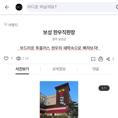
여행지
보성 한우직판장
광주 보성군
부드러운 투플러스 한우의 매력속으로 빠져보자!
0
2.1K
3
사진보기
상세정보
댓글
1
/
5