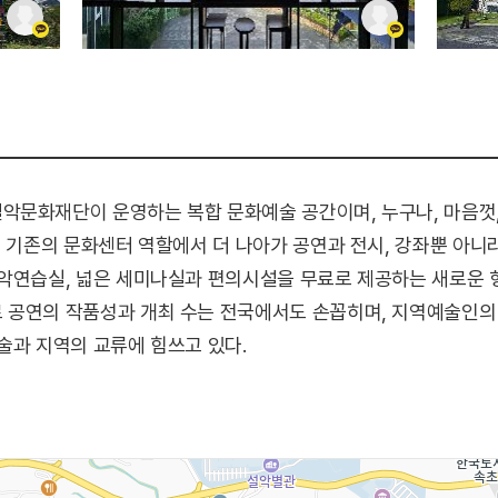
악문화재단이 운영하는 복합 문화예술 공간이며, 누구나, 마음껏,
. 기존의 문화센터 역할에서 더 나아가 공연과 전시, 강좌뿐 아니
음악연습실, 넓은 세미나실과 편의시설을 무료로 제공하는 새로운 
 공연의 작품성과 개최 수는 전국에서도 손꼽히며, 지역예술인의 
술과 지역의 교류에 힘쓰고 있다.
열린 공간으로 1층은 신간과 장르별 도서, 2층은 원서와 예술도
께 커피, 음료를 즐길 수 있다. 설악산의 울창함과 울산바위의 
우리 농산물을 밥상에 올리고 있다. 키친가든에서는 싱싱한 사계
. 카페소리에서는 다양한 명품 스피커와 진공관 앰프를 통해 오전