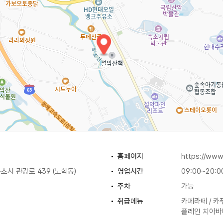
커피와 매일 굽는 케이크와 디저트를 즐기며 사계절 울산바위의 경
악산을 배경으로 둔 유럽식 정원을 만날 수 있고 계절마다 돋보
지역문화와 연계한 전시 등 다양한 전시를 1층과 2층 곳곳에서 
술작품을 상시 감상할 수 있으며, 지역 예술인에게는 훌륭한 표현의
양에 기반을 둔 동호회와 개인의 음악 연습이 가능한 무료 공간이
실과 클래식 음악실이 있다.
홈페이지
https://www
시 관광로 439 (노학동)
영업시간
09:00~20:0
주차
가능
취급메뉴
카페라떼 / 카푸
플레인 치아바타