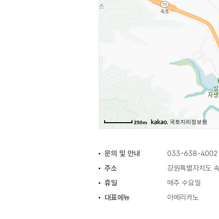
감상할 수 있다. 직접 엄선한 원두
수 있다.
설악산책의 작은 광장으로 나가면 설
국내외 유명 작가의 작품뿐 아니라 
그림, 조각, 사진 등 다채로운 미
설악산책 음악 소리는 속초·고성·양
방음시설과 음향 장비를 갖춘 합주
, 국토지리정보원
250m
문의 및 안내
033-638-4002
주소
강원특별자치도 속초
휴일
매주 수요일
대표메뉴
아메리카노