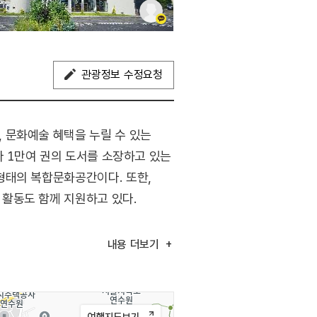
관광정보 수정요청
 문화예술 혜택을 누릴 수 있는
라 1만여 권의 도서를 소장하고 있는
형태의 복합문화공간이다. 또한,
활동도 함께 지원하고 있다.
서로 나뉘어있다. 산&책은 누구나
내용
더보기
듬직함을 한눈에 담은 한식당 화반은
절 먹거리뿐 아니라, 아름다운
엔 클래식, 오후엔 재즈를 편안하게