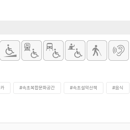
블카
#속초복합문화공간
#속초설악산책
#음식