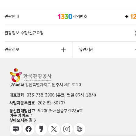
관광안내
지역번호
관광정보 수정/신규요청
관광정보
유관기관
(26464) 강원특별자치도 원주시 세계로 10
대표전화
033-738-3000 (유료, 평일 09시~18시)
사업자등록번호
202-81-50707
통신판매업신고
제2009-서울중구-1234호
이용 가이드
찾아오시는 길