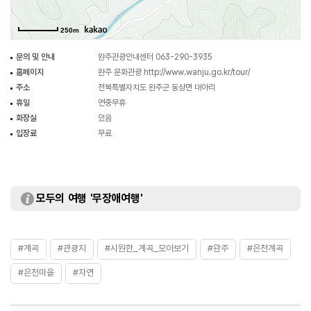
250m
문의 및 안내
완주관광안내센터 063-290-3935
홈페이지
완주 문화관광
http://www.wanju.go.kr/tour/
주소
전북특별자치도 완주군 동상면 대아리
휴일
연중무휴
화장실
있음
입장료
무료
모두의 여행 '무장애여행'
#계곡
#관광지
#시원한_계곡_모아보기
#완주
#은천계곡
#은천마을
#자연