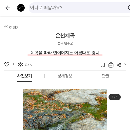
여행지
은천계곡
전북 완주군
계곡을 따라 연이어지는 아름다운 경치
8
2.7K
9
사진보기
상세정보
댓글
1
/
6