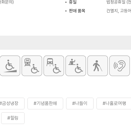
(전화문의)
휴일
법정공휴일 (
판매 품목
건멸치, 고등어
#금성냉장
#기념품판매
#나들이
#나홀로여행
#힐링