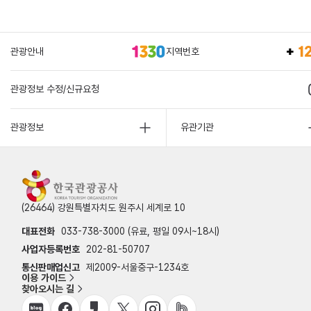
관광안내
지역번호
관광정보 수정/신규요청
관광정보
유관기관
(26464) 강원특별자치도 원주시 세계로 10
대표전화
033-738-3000 (유료, 평일 09시~18시)
사업자등록번호
202-81-50707
통신판매업신고
제2009-서울중구-1234호
이용 가이드
찾아오시는 길