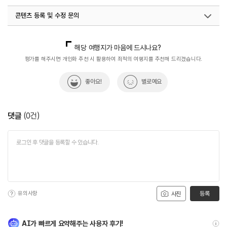
콘텐츠 등록 및 수정 문의
국내디지털마케팅팀
033-813-3500
해당 여행지가 마음에 드시나요?
평가를 해주시면 개인화 추천 시 활용하여 최적의 여행지를 추천해 드리겠습니다.
좋아요!
별로예요
댓글
(
0
건)
유의사항
등록
사진
AI가 빠르게 요약해주는 사용자 후기!