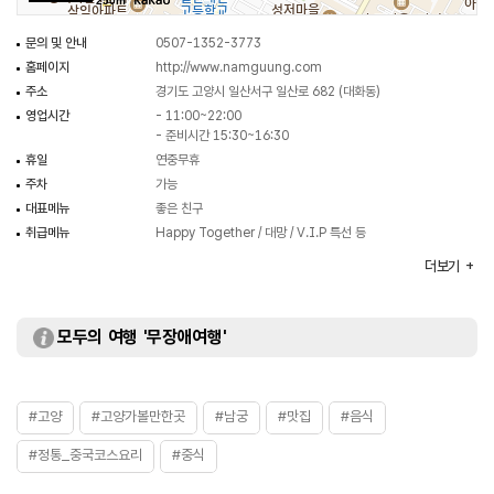
250m
문의 및 안내
0507-1352-3773
홈페이지
http://www.namguung.com
주소
경기도 고양시 일산서구 일산로 682 (대화동)
영업시간
- 11:00~22:00
- 준비시간 15:30~16:30
휴일
연중무휴
주차
가능
대표메뉴
좋은 친구
취급메뉴
Happy Together / 대망 / V.I.P 특선 등
화장실
있음
더보기
모두의 여행 '무장애여행'
#고양
#고양가볼만한곳
#남궁
#맛집
#음식
#정통_중국코스요리
#중식