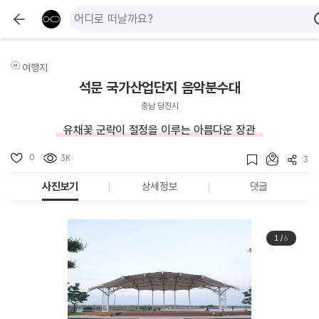
여행지
석문 국가산업단지 음악분수대
충남 당진시
유채꽃 군락이 절정을 이루는 아름다운 장관
0
3K
3
사진보기
상세정보
댓글
1
/
6