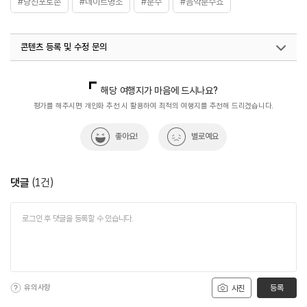
#당진포토존
#데이트명소
#분수
#음악분수쇼
콘텐츠 등록 및 수정 문의
국내디지털마케팅팀
033-813-3500
해당 여행지가 마음에 드시나요?
평가를 해주시면 개인화 추천 시 활용하여 최적의 여행지를 추천해 드리겠습니다.
좋아요!
별로예요
댓글
(
1
건)
유의사항
등록
사진