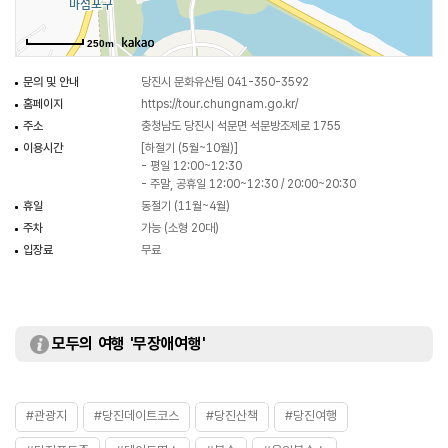
250m
문의 및 안내
당진시 문화유산팀 041-350-3592
홈페이지
https://tour.chungnam.go.kr/
주소
충청남도 당진시 석문면 석문방조제로 1755
이용시간
[하절기 (5월~10월)]
- 평일 12:00~12:30
- 주말, 공휴일 12:00~12:30 / 20:00~20:30
휴일
동절기 (11월~4월)
주차
가능 (소형 20대)
입장료
무료
모두의 여행 '무장애여행'
#관광지
#당진데이트코스
#당진산책
#당진여행