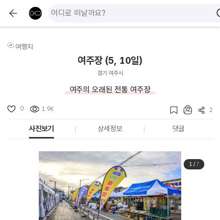
여행지
여주장 (5, 10일)
경기 여주시
여주의 오래된 전통 여주장
0
1.9K
2
사진보기
상세정보
댓글
1
/
7