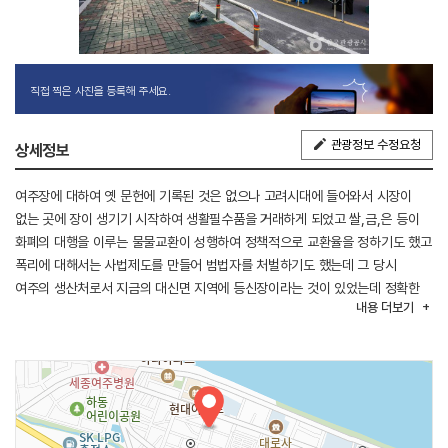
직접 찍은 사진을 등록해 주세요.
관광정보 수정요청
상세정보
여주장에 대하여 옛 문헌에 기록된 것은 없으나 고려시대에 들어와서 시장이
없는 곳에 장이 생기기 시작하여 생활필수품을 거래하게 되었고 쌀,금,은 등이
화폐의 대행을 이루는 물물교환이 성행하여 정책적으로 교환율을 정하기도 했고
폭리에 대해서는 사법제도를 만들어 범법자를 처벌하기도 했는데 그 당시
여주의 생산처로서 지금의 대신면 지역에 등신장이라는 것이 있었는데 정확한
내용
더보기
위치나 생산품이 무엇이었는지는 알 수 없다.
그 외에 방근곡처, 신지처, 신내이처 등이 있었다. 조선초 농본정책이 중시되고
상업이 억제되었으나 왜란과 호란을 겪으면서 사행상이 두드러지게 되고 지방의
시장도 그 수효가 증가하여 점차 상공업이 발달하면서 한강의 이용수단이
생기게 되었고 그에 따라 관선, 병선, 사선이 생기게 되었다. 세종년간에