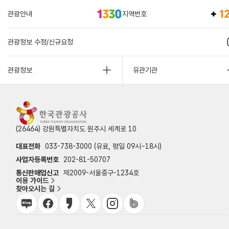
관광안내
지역번호
관광정보 수정/신규요청
관광정보
유관기관
(26464) 강원특별자치도 원주시 세계로 10
대표전화
033-738-3000 (유료, 평일 09시~18시)
사업자등록번호
202-81-50707
통신판매업신고
제2009-서울중구-1234호
이용 가이드
찾아오시는 길