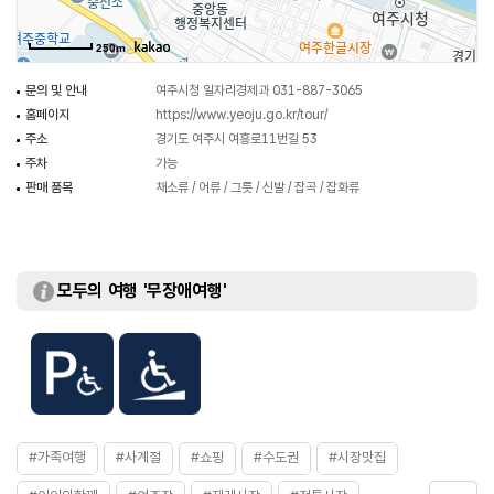
들어오면서 여주 양화군에는 정조250석 적재적량의 조선이 15척, 그 이하
사선포함 20여척이 있어 이때 이미 상공업이나 교통이 고도로 발달했던 것
250m
같다. 한강을 이용한 상선들은 주로 농산물, 임산물을 수송해 가고, 올 때는
해산물을 외지에서 수입해왔다. 이것이 여주 최초의 시장인 양화장이다.
문의 및 안내
여주시청 일자리경제과 031-887-3065
홈페이지
https://www.yeoju.go.kr/tour/
(출처 : 여주시청 문화관광 홈페이지)
주소
경기도 여주시 여흥로11번길 53
주차
가능
판매 품목
채소류 / 어류 / 그릇 / 신발 / 잡곡 / 잡화류
모두의 여행 '무장애여행'
#가족여행
#사계절
#쇼핑
#수도권
#시장맛집