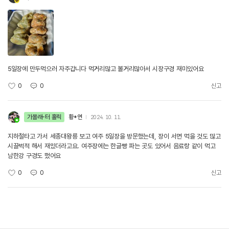
5일장에 만두먹으러 자주갑니다 먹거리많고 볼거리많아서 시장구경 재미있어요
0
0
신고
가볼래-터 홀릭
황*연
2024. 10. 11.
지하철타고 가서 세종대왕릉 보고 여주 5일장을 방문했는데, 장이 서면 먹을 것도 많고
시끌벅적 해서 재밌더라고요. 여주장에는 한글빵 파는 곳도 있어서 음료랑 같이 먹고
남한강 구경도 했어요
0
0
신고