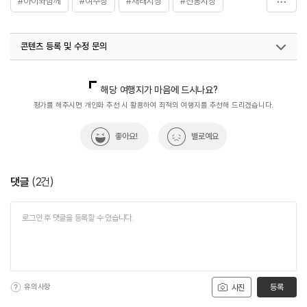
#아이와함께
#여주장
#재래시장
#전통시장
#전통시장투어
#체험학습
콘텐츠 등록 및 수정 문의
국내디지털마케팅팀
033-813-3500
열린관광콘텐츠팀(열린관광-모두의여행)
033-738-3425
해당 여행지가 마음에 드시나요?
평가를 해주시면 개인화 추천 시 활용하여 최적의 여행지를 추천해 드리겠습니다.
좋아요!
별로예요
댓글
(
2
건)
유의사항
등록
사진