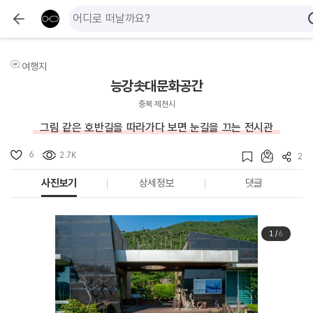
여행지
능강솟대문화공간
충북 제천시
그림 같은 호반길을 따라가다 보면 눈길을 끄는 전시관
6
2.7K
2
사진보기
상세정보
댓글
1
/
6