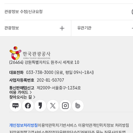
관광정보 수정/신규요청
관광정보
유관기관
(26464) 강원특별자치도 원주시 세계로 10
대표전화
033-738-3000 (유료, 평일 09시~18시)
사업자등록번호
202-81-50707
통신판매업신고
제2009-서울중구-1234호
이용 가이드
찾아오시는 길
개인정보처리방침
이용약관
위치기반서비스 이용약관
개인위치정보 처리방침
저작권정책
고객서비스헌장
전자우편무단수집거부
자주 묻는 질문
사이트맵