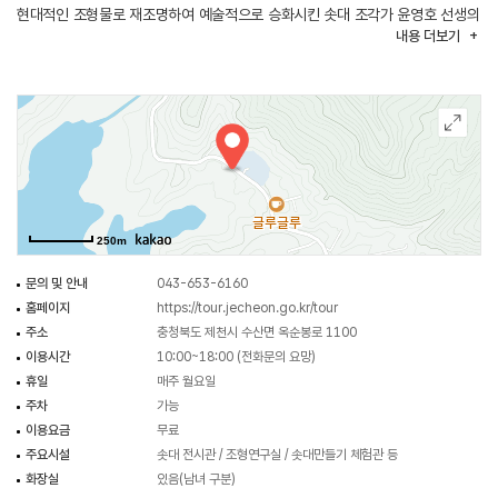
현대적인 조형물로 재조명하여 예술적으로 승화시킨 솟대 조각가 윤영호 선생의
내용
더보기
솟대 작품 수백여점을 전시한 곳으로 솟대 예술의 진수를 맛볼 수 있는
문화공간으로 꾸며놓았다. 주요 사업으로는 솟대 조형물 제작 및 전시, 솟대
문화 축제 개최, 솟대 관련 예술 활동, 각종 교육 및 전시 안내 등이 있다.
이곳에서는 「열풍 변주곡」 등 현대적 조형 언어로 재구성된 각종 솟대 작품을
전시하고 있으며, 2007년부터 매년 솟대 문화 축제를 열고 있다. 솟대 조형
자료는 주제별로 다양하게 매년 추가되고 있으며, 현재 500여 점이 전시되어
있다.
250m
문의 및 안내
043-653-6160
홈페이지
https://tour.jecheon.go.kr/tour
주소
충청북도 제천시 수산면 옥순봉로 1100
이용시간
10:00~18:00 (전화문의 요망)
휴일
매주 월요일
주차
가능
이용요금
무료
주요시설
솟대 전시관 / 조형연구실 / 솟대만들기 체험관 등
화장실
있음(남녀 구분)