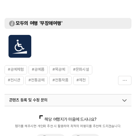
모두의 여행 '무장애여행'
#공예체험
#공예품
#목공예
#문화시설
#전시관
#전통공예
#전통작품
#제천
#제천여행
#제천전시관
#체험학습
#충청권
콘텐츠 등록 및 수정 문의
#한국전통
#휴식공간
#휴식여행
#휴식하기
#휴식하기좋은곳
국내디지털마케팅팀
033-813-3500
열린관광콘텐츠팀(열린관광-모두의여행)
033-738-3425
해당 여행지가 마음에 드시나요?
평가를 해주시면 개인화 추천 시 활용하여 최적의 여행지를 추천해 드리겠습니다.