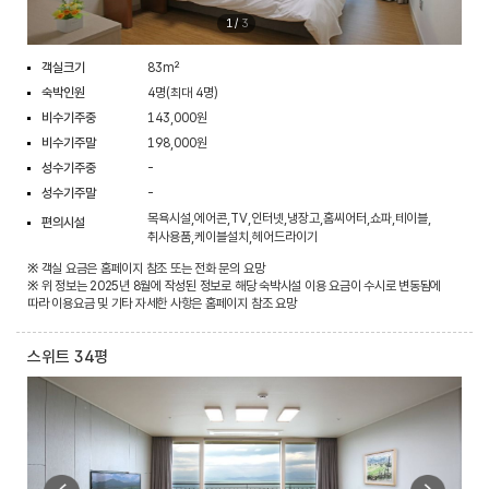
1
/
3
객실크기
83m²
숙박인원
4명(최대 4명)
비수기주중
143,000원
비수기주말
198,000원
성수기주중
-
성수기주말
-
목욕시설,에어콘,TV,인터넷,냉장고,홈씨어터,쇼파,테이블,
편의시설
취사용품,케이블설치,헤어드라이기
※ 객실 요금은 홈페이지 참조 또는 전화 문의 요망
※ 위 정보는 2025년 8월에 작성된 정보로 해당 숙박시설 이용 요금이 수시로 변동됨에
따라 이용요금 및 기타 자세한 사항은 홈페이지 참조 요망
스위트 34평