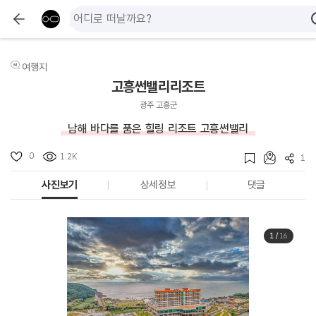
여행지
고흥썬밸리리조트
광주 고흥군
남해 바다를 품은 힐링 리조트 고흥썬밸리
0
1.2K
1
사진보기
상세정보
댓글
1
/
16