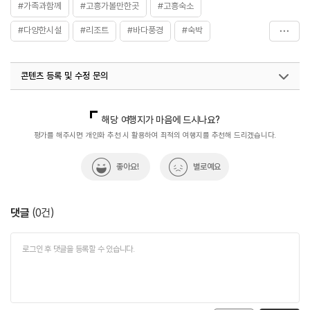
#가족과함께
#고흥가볼만한곳
#고흥숙소
#다양한시설
#리조트
#바다풍경
#숙박
#자연풍경
#콘도
#휴식할수있는곳
#힐링공간
콘텐츠 등록 및 수정 문의
국내디지털마케팅팀
033-813-3500
해당 여행지가 마음에 드시나요?
평가를 해주시면 개인화 추천 시 활용하여 최적의 여행지를 추천해 드리겠습니다.
좋아요!
별로예요
댓글
(
0
건)