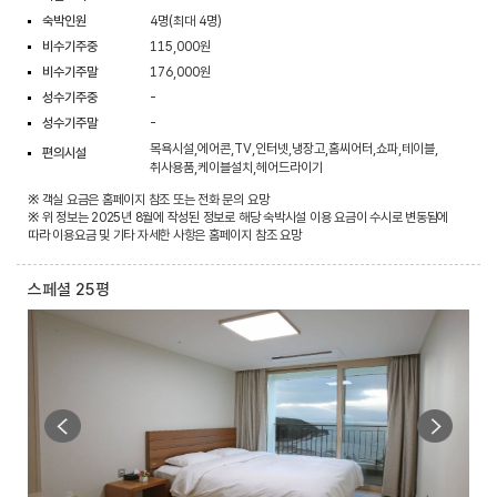
숙박인원
4명(최대 4명)
비수기주중
115,000원
비수기주말
176,000원
성수기주중
-
성수기주말
-
목욕시설,에어콘,TV,인터넷,냉장고,홈씨어터,쇼파,테이블,
편의시설
취사용품,케이블설치,헤어드라이기
※ 객실 요금은 홈페이지 참조 또는 전화 문의 요망
※ 위 정보는 2025년 8월에 작성된 정보로 해당 숙박시설 이용 요금이 수시로 변동됨에
따라 이용요금 및 기타 자세한 사항은 홈페이지 참조 요망
스페셜 25평