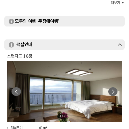
부대시설
수영장 / 코인빨래방 / 사우나 및 스파 등
더보기
모두의 여행 '무장애여행'
객실안내
스탠다드 18평
1
/
2
객실크기
61m²