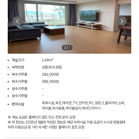
1
/
3
객실크기
149m²
숙박인원
6명(최대 8명)
비수기주중
286,000원
비수기주말
385,000원
성수기주중
-
성수기주말
-
목욕시설,욕조,에어콘,TV,인터넷,PC,냉장고,홈씨어터,쇼파,
편의시설
테이블,취사용품,케이블설치,헤어드라이기
※ 객실 요금은 홈페이지 참조 또는 전화 문의 요망
※ 위 정보는 2025년 8월에 작성된 정보로 해당 숙박시설 이용 요금이 수시로 변동됨에
따라 이용요금 및 기타 자세한 사항은 홈페이지 참조 요망