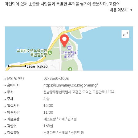
마련되어 있어 소중한 사람들과 특별한 추억을 쌓기에 충분하다. 고흥의
내용
더보기
아름다운 풍광과 어우러진 고흥썬밸리리조트에서 잊지 못할 휴식을 경험할 수
있다.
250m
문의 및 안내
02-3660-3008
홈페이지
https://sunvalley.co.kr/goheung/
주소
전남광주통합특별시 고흥군 도덕면 고흥만로 1134
주차
가능
입실시간
15:00
퇴실시간
11:00
식음료장
레스토랑 / 카페 / 편의점
객실수
168실
객실유형
스탠다드 / 스페셜 / 스위트 등