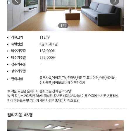
1
/
3
객실크기
112m²
숙박인원
5명(최대 7명)
비수기주중
187,000원
비수기주말
275,000원
성수기주중
-
성수기주말
-
목욕시설,에어콘,TV,인터넷,냉장고,홈씨어터,쇼파,테이블,
편의시설
취사용품,케이블설치,헤어드라이기
※ 객실 요금은 홈페이지 참조 또는 전화 문의 요망
※ 위 정보는 2025년 8월에 작성된 정보로 해당 숙박시설 이용 요금이 수시로 변동됨에
따라 이용요금 및 기타 자세한 사항은 홈페이지 참조 요망
빌리지동 45평