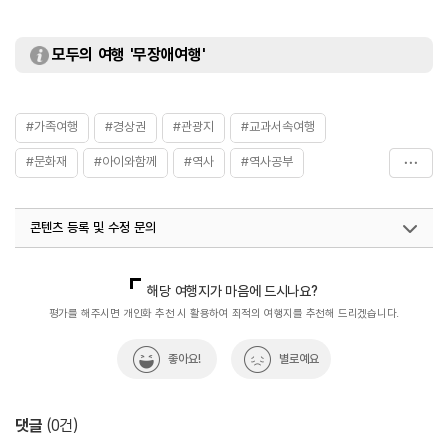
모두의 여행 '무장애여행'
#가족여행
#경상권
#관광지
#교과서속여행
#문화재
#아이와함께
#역사
#역사공부
#역사관광지
#역사를품은곳
#역사문화재
#역사속
콘텐츠 등록 및 수정 문의
#역사속으로
#역사유적
#역사이야기
#역사탐험
#유적지
#전통체험
#친구와함께
국내디지털마케팅팀
033-813-3500
해당 여행지가 마음에 드시나요?
평가를 해주시면 개인화 추천 시 활용하여 최적의 여행지를 추천해 드리겠습니다.
좋아요!
별로예요
댓글
(
0
건)