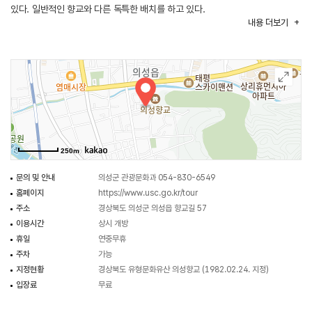
있다. 일반적인 향교와 다른 독특한 배치를 하고 있다.
내용
더보기
향교의 중심 건물인 대성전은 중국과 우리나라 성인들의 위패를 모신 곳으로
앞면 5칸, 옆면 2칸의 맞배집이며 조선 중기 건축이다. 강학공간의 중심 건물인
명륜당은 앞면 5칸, 옆면 2칸의 옆모습이 여덟 팔(八)자 모양인 팔작집으로 조선
후기 건축물이다. 명륜당 앞에 있는 유생들의 숙소인 동재는 앞면 4칸, 옆면
2칸의 맞배집이다. 누문인 광풍루는 앞면 5칸, 옆면 3칸의 2층으로 지붕의
옆모습이 사람 인(人)자 모양인 맞배지붕집이다. 2층에는 난간을 둘렀다.
지금은 향교의 교육적 기능은 없어지고 봄·가을에 두 번 제사를 드리고 있다.
250m
문의 및 안내
의성군 관광문화과 054-830-6549
홈페이지
https://www.usc.go.kr/tour
주소
경상북도 의성군 의성읍 향교길 57
이용시간
상시 개방
휴일
연중무휴
주차
가능
지정현황
경상북도 유형문화유산 의성향교 (1982.02.24. 지정)
입장료
무료