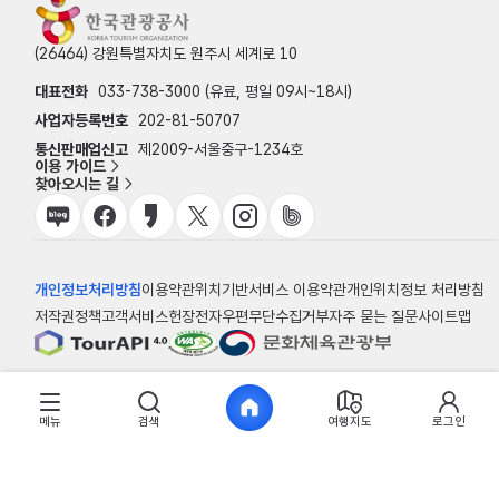
(26464) 강원특별자치도 원주시 세계로 10
대표전화
033-738-3000 (유료, 평일 09시~18시)
사업자등록번호
202-81-50707
통신판매업신고
제2009-서울중구-1234호
이용 가이드
찾아오시는 길
개인정보처리방침
이용약관
위치기반서비스 이용약관
개인위치정보 처리방침
저작권정책
고객서비스헌장
전자우편무단수집거부
자주 묻는 질문
사이트맵
© 한국관광공사
메뉴
검색
여행지도
로그인