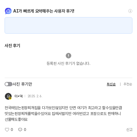
AI가 빠르게 요약해주는 사용자 후기!
사진 후기
등록된 사진 후기가 없습니다.
사진 후기만
최신순
추천순
이*댁
2025. 2. 6.
전국에있는된장찌개집을 다가보진않았지만 단연 여기가 최고라고 할수있을만큼
맛있는된장찌개를먹을수있어요 집에서멀지만 여러번갔고 포장으로도 판매하니
선물해도좋아요
0
0
신고