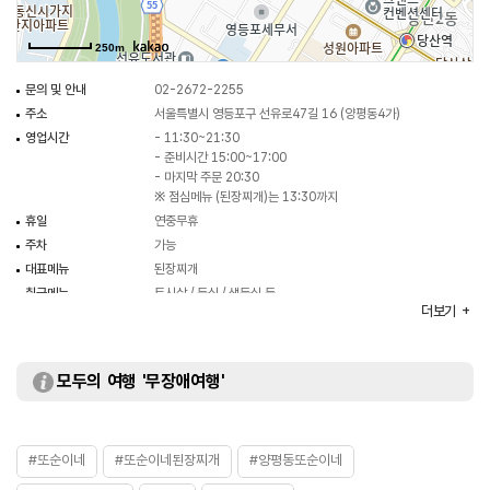
250m
문의 및 안내
02-2672-2255
주소
서울특별시 영등포구 선유로47길 16 (양평동4가)
영업시간
- 11:30~21:30
- 준비시간 15:00~17:00
- 마지막 주문 20:30
※ 점심메뉴 (된장찌개)는 13:30까지
휴일
연중무휴
주차
가능
대표메뉴
된장찌개
취급메뉴
토시살 / 등심 / 생등심 등
더보기
화장실
있음
모두의 여행 '무장애여행'
#또순이네
#또순이네된장찌개
#양평동또순이네