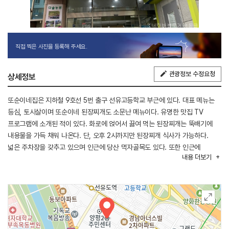
직접 찍은 사진을 등록해 주세요.
관광정보 수정요청
상세정보
또순이네집은 지하철 9호선 5번 출구 선유고등학교 부근에 있다. 대표 메뉴는
등심, 토시살이며 또순이네 된장찌개도 소문난 메뉴이다. 유명한 맛집 TV
프로그램에 소개된 적이 있다. 화로에 얹어서 끓여 먹는 된장찌개는 뚝배기에
내용물을 가득 채워 나온다. 단, 오후 2시까지만 된장찌개 식사가 가능하다.
넓은 주차장을 갖추고 있으며 인근에 당산 먹자골목도 있다. 또한 인근에
내용
더보기
양화한강공원, 선유도, 망원한강공원, 양화진 역사 공원 등 둘러볼 곳도 많다.