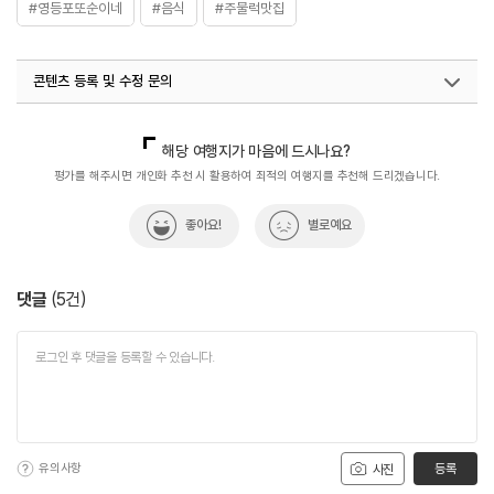
#영등포또순이네
#음식
#주물럭맛집
콘텐츠 등록 및 수정 문의
국내디지털마케팅팀
033-813-3500
해당 여행지가 마음에 드시나요?
평가를 해주시면 개인화 추천 시 활용하여 최적의 여행지를 추천해 드리겠습니다.
좋아요!
별로예요
댓글
(
5
건)
유의사항
등록
사진