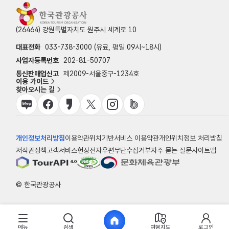
(26464) 강원특별자치도 원주시 세계로 10
대표전화
033-738-3000 (유료, 평일 09시~18시)
사업자등록번호
202-81-50707
통신판매업신고
제2009-서울중구-1234호
이용 가이드
찾아오시는 길
개인정보처리방침
이용약관
위치기반서비스 이용약관
개인위치정보 처리방침
저작권정책
고객서비스헌장
전자우편무단수집거부
자주 묻는 질문
사이트맵
© 한국관광공사
메뉴
검색
여행지도
로그인