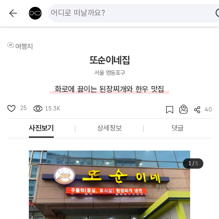
여행지
또순이네집
서울 영등포구
화로에 끓이는 된장찌개와 한우 맛집
25
15.3K
40
사진보기
상세정보
댓글
1
/
5