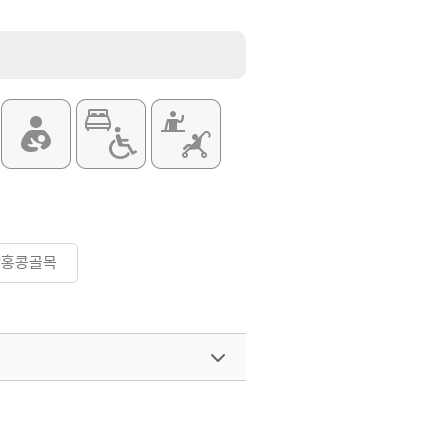
#홍콩골목