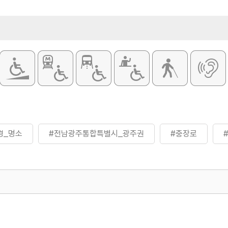
경_명소
#전남광주통합특별시_광주권
#충장로
500