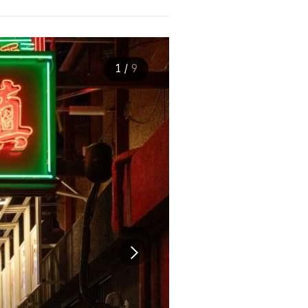
1
/
9