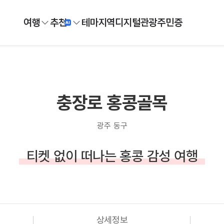
여행
추천
테마
지역
디지털
관광주민증
충장로 홍콩골목
광주 동구
티켓 없이 떠나는 홍콩 감성 여행
상세정보