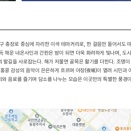
 충장로 중심에 자리한 이색 테마거리로, 한 걸음만 들어서도 마
득 채운 네온사인과 간판은 밤이 되면 더욱 화려하게 빛나며, 도
 발길을 사로잡는다. 해가 저물면 골목은 활기를 더한다. 조명이
 홍콩 감성의 음악이 은은하게 흐르며 야장(夜場)이 열려 시민과
리와 음료를 즐기며 담소를 나누는 모습은 이곳만의 특별한 풍경이
전문점 등 총 4개의 개성 있는 점포가 운영 중이며, 빛과 분위기
는 광주의 새로운 야간 명소다.