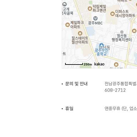
250m
문의 및 안내
전남광주통합특별시
608-2712
휴일
연중무휴 (단, 업
입장료
무료