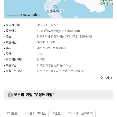
250m
문의 및 안내
032-710-6976
홈페이지
https://www.hdyachtclub.com
주소
인천광역시 영종구 왕산마리나길 143 (을왕동)
이용시간
09:00~18:00
휴일
매주 토요일 / 법정공휴일
주차
가능
체험가능 연령
전 연령
이용요금
자세한 사항은 전화 문의 요망
체험프로그램
요트 프로그램 / 요트 운항 / 요트 계류 등
화장실
있음
더보기
모두의 여행 '무장애여행'
#레포츠
#수도권_웰니스
#요트
#우수웰니스관광지