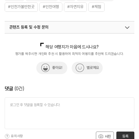
#인천가볼만한곳
#인천여행
#자연치유
#체험
콘텐츠 등록 및 수정 문의
국내디지털마케팅팀
033-813-3500
의료웰니스팀(우수웰니스관광지)
033-738-3380
해당 여행지가 마음에 드시나요?
평가를 해주시면 개인화 추천 시 활용하여 최적의 여행지를 추천해 드리겠습니다.
좋아요!
별로예요
댓글
(
0
건)
유의사항
등록
사진