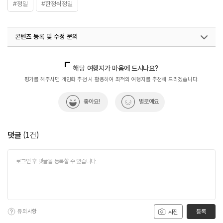
#정밀
#한정식정밀
콘텐츠 등록 및 수정 문의
국내디지털마케팅팀
033-813-3500
해당 여행지가 마음에 드시나요?
평가를 해주시면 개인화 추천 시 활용하여 최적의 여행지를 추천해 드리겠습니다.
좋아요!
별로예요
댓글
(
1
건)
유의사항
등록
사진