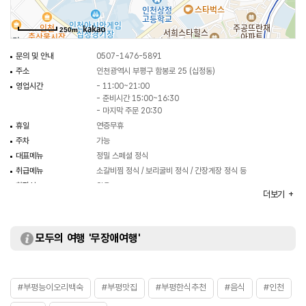
250m
문의 및 안내
0507-1476-5891
주소
인천광역시 부평구 함봉로 25 (십정동)
영업시간
- 11:00~21:00
- 준비시간 15:00~16:30
- 마지막 주문 20:30
휴일
연증무휴
주차
가능
대표메뉴
정밀 스페셜 정식
취급메뉴
소갈비찜 정식 / 보리굴비 정식 / 간장게장 정식 등
화장실
있음
더보기
모두의 여행 '무장애여행'
#부평능이오리백숙
#부평맛집
#부평한식추천
#음식
#인천